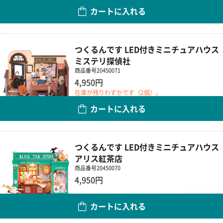
数量
カートに入れる
つくるんです LED付きミニチュアハウス
ミステリ探偵社
商品番号
20450071
4,950円
在庫が残りわずかです（2個）。
カートに入れる
数量
つくるんです LED付きミニチュアハウス
アリス紅茶店
商品番号
20450070
4,950円
数量
カートに入れる