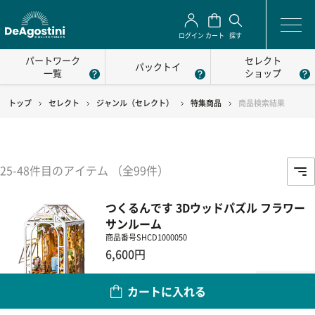
ログイン
カート
探す
パートワーク
セレクト
パックトイ
一覧
ショップ
トップ
セレクト
ジャンル（セレクト）
特集商品
商品検索結果
25-48件目のアイテム （全99件）
つくるんです 3Dウッドパズル フラワー
サンルーム
商品番号
SHCD1000050
6,600円
数量
カートに入れる