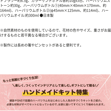
ドフラワー約6.5g、カラーサンドボトル各約10gx3色、ハーバリウムス
トーン約30g、ハーバリウムボトル①(40mm×40mm×170mm、約
164ml)、ハーバリウムボトル②(φ45mm×125mm、約114ml)、ハー
バリウムオイル:約300ml ●日本製
※自然素材のものを使用しているので、花材の色やサイズ、重さがお届
けするものと若干異なる場合がございます。
※製作には長めの箸やピンセットがあると便利です。