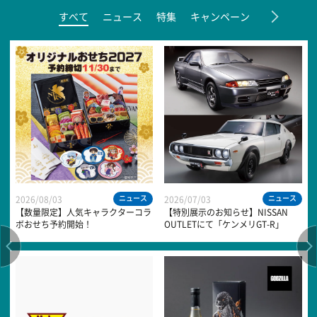
すべて
ニュース
特集
キャンペーン
新商品
ニュース
ニュース
2026/08/03
2026/07/03
【数量限定】人気キャラクターコラ
【特別展示のお知らせ】NISSAN
ボおせち予約開始！
OUTLETにて「ケンメリGT-R」
「GT-R NISMO【R32型】」の1/8ス
ケールモデルを展示中 伝説の2車
種が目の前に！