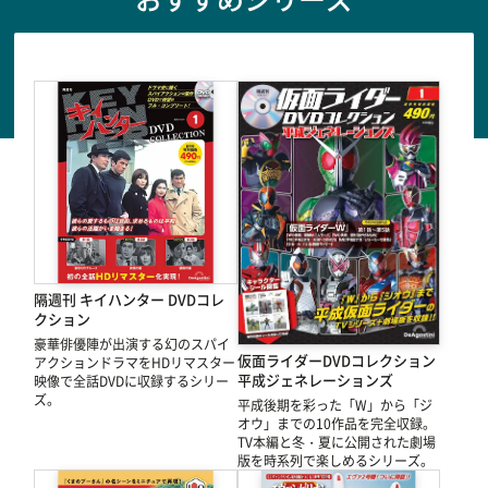
隔週刊 キイハンター DVDコレ
クション
豪華俳優陣が出演する幻のスパイ
仮面ライダーDVDコレクション
アクションドラマをHDリマスター
平成ジェネレーションズ
映像で全話DVDに収録するシリー
ズ。
平成後期を彩った「W」から「ジ
オウ」までの10作品を完全収録。
TV本編と冬・夏に公開された劇場
版を時系列で楽しめるシリーズ。