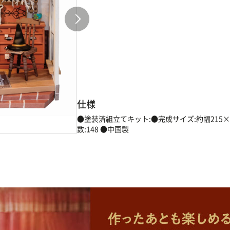
仕様
●塗装済組立てキット:●完成サイズ:約幅215×奥
数:148 ●中国製