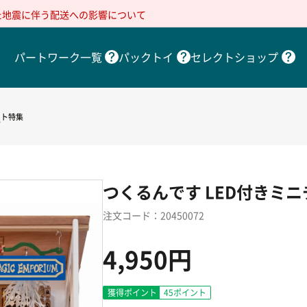
た地震に伴う配送への影響について
パートワーク一覧
パックトイ
セレクトショップ
フト特集
グ
つくるんです LED付きミ
注文コード：20450072
4,950円
獲得ポイント
45
ポイント