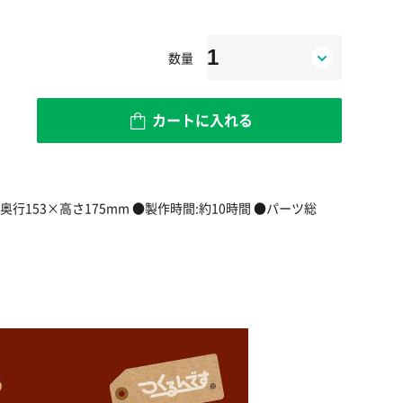
数量
カートに入れる
行153×高さ175mm ●製作時間:約10時間 ●パーツ総