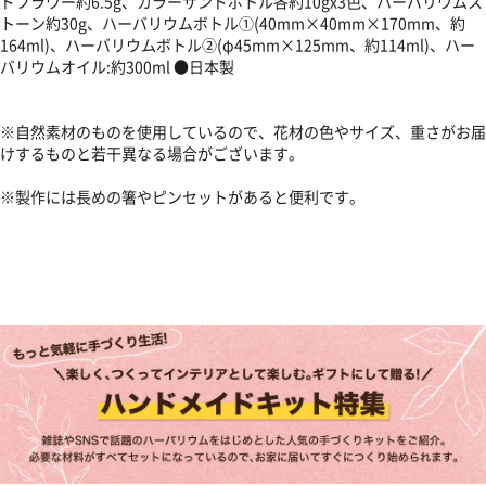
ドフラワー約6.5g、カラーサンドボトル各約10gx3色、ハーバリウムス
トーン約30g、ハーバリウムボトル①(40mm×40mm×170mm、約
164ml)、ハーバリウムボトル②(φ45mm×125mm、約114ml)、ハー
バリウムオイル:約300ml ●日本製
※自然素材のものを使用しているので、花材の色やサイズ、重さがお届
けするものと若干異なる場合がございます。
※製作には長めの箸やピンセットがあると便利です。