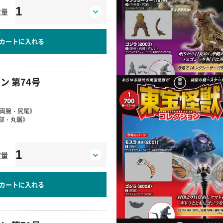
数量
カートに入れる
ン 第74号
《両腕・尻尾》
④《背部・丸鋸》
数量
カートに入れる