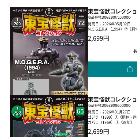
東宝怪獣コレクショ
商品番号
1009330072000000
発売日：2026年05月02日
M.O.G.E.R.A.（1994）②《
2,699円
東宝怪獣コレクショ
商品番号
1009330065000000
発売日：2026年01月27日
ゴジラ（1999）①《胴体・
ガバラ（1969） ②《両腕》
2,699円