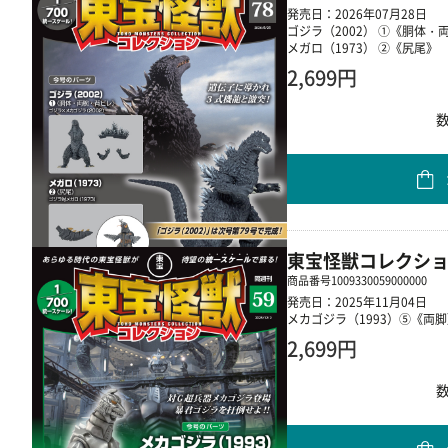
発売日：2026年07月28日
ゴジラ（2002） ①《胴体・
メガロ（1973） ②《尻尾》
2,699円
東宝怪獣コレクショ
商品番号
1009330059000000
発売日：2025年11月04日
メカゴジラ（1993）⑤《両
2,699円