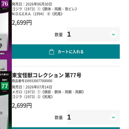
発売日：2026年06月30日
ゴジラ（1973）①《胴体・両腕・背ビレ》
M.O.G.E.R.A.（1994） ⑥《尻尾》
2,699円
数量
カートに入れる
東宝怪獣コレクション 第77号
商品番号
1009330077000000
発売日：2026年07月14日
メガロ（1973）①《頭部・胴体・両腕・両脚》
ゴジラ（1973）②《尻尾》
2,699円
数量