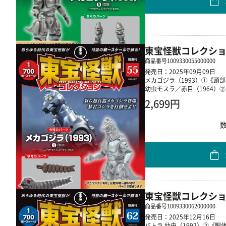
東宝怪獣コレクショ
商品番号
1009330055000000
発売日：2025年09月09日
メカゴジラ（1993）①《頭
幼虫モスラ／赤目（1964）
2,699円
東宝怪獣コレクショ
商品番号
1009330062000000
発売日：2025年12月16日
バトラ 幼虫（1992）②《胴