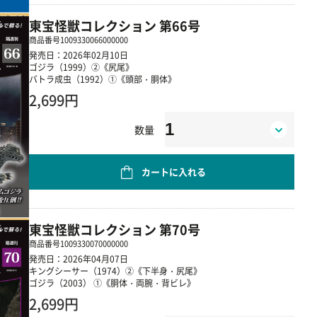
東宝怪獣コレクション 第66号
商品番号
1009330066000000
発売日：2026年02月10日
ゴジラ（1999）②《尻尾》
バトラ成虫（1992）①《頭部・胴体》
2,699円
数量
カートに入れる
東宝怪獣コレクション 第70号
商品番号
1009330070000000
発売日：2026年04月07日
キングシーサー（1974）②《下半身・尻尾》
ゴジラ（2003） ①《胴体・両腕・背ビレ》
2,699円