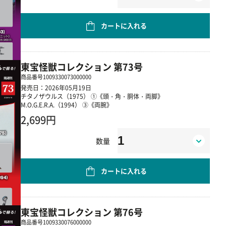
カートに入れる
東宝怪獣コレクション 第73号
商品番号
1009330073000000
発売日：2026年05月19日
チタノザウルス（1975） ①《頭・角・胴体・両脚》
M.O.G.E.R.A.（1994） ③《両腕》
2,699円
数量
カートに入れる
東宝怪獣コレクション 第76号
商品番号
1009330076000000