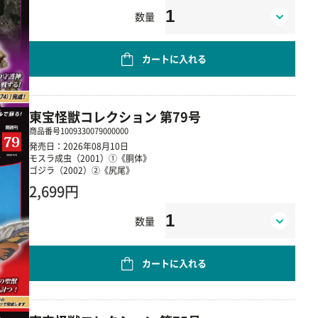
数量
カートに入れる
東宝怪獣コレクション 第79号
商品番号
1009330079000000
発売日：2026年08月10日
モスラ成虫（2001）①《胴体》
ゴジラ（2002）②《尻尾》
2,699円
数量
カートに入れる