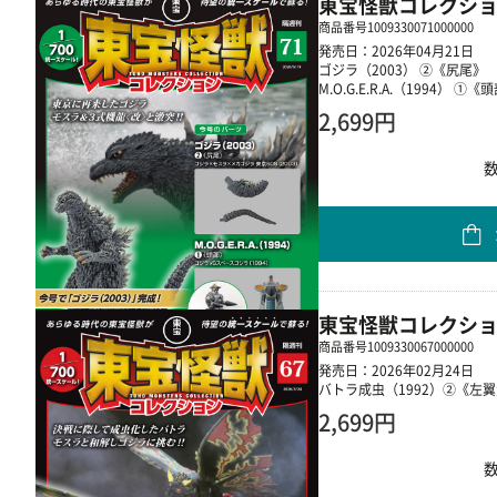
東宝怪獣コレクショ
商品番号
1009330071000000
発売日：2026年04月21日
ゴジラ（2003） ②《尻尾》
M.O.G.E.R.A.（1994） ①《
2,699円
東宝怪獣コレクショ
商品番号
1009330067000000
発売日：2026年02月24日
バトラ成虫（1992）②《左
2,699円