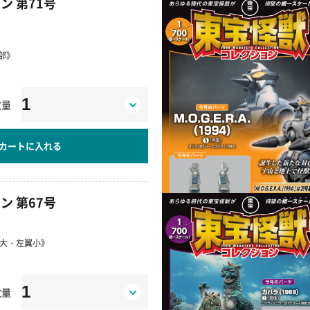
ン 第71号
頭部》
数量
カートに入れる
ン 第67号
翼大・左翼小》
数量