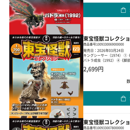
東宝怪獣コレクショ
商品番号
1009330069000000
発売日：2026年03月24日
キングシーサー（1974） 
バトラ成虫（1992） ④《脚
2,699円
東宝怪獣コレクショ
商品番号
1009330078000000