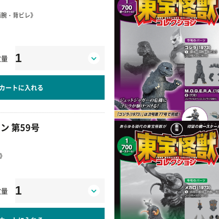
両腕・背ビレ》
数量
カートに入れる
ン 第59号
脚》
数量