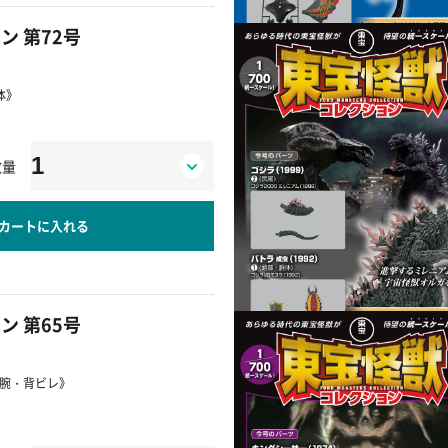
ン 第72号
胴体》
数量
カートに入れる
ン 第65号
両腕・背ビレ》