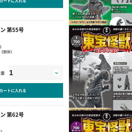
カートに入れる
ン 第55号
部》
②《胴体》
数量
カートに入れる
ン 第62号
体》