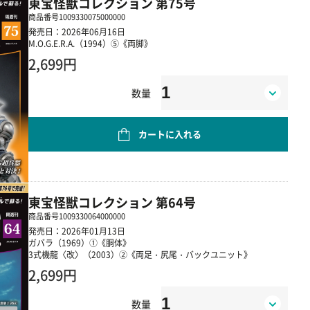
東宝怪獣コレクション 第75号
商品番号
1009330075000000
発売日：2026年06月16日
M.O.G.E.R.A.（1994）⑤《両脚》
2,699円
数量
カートに入れる
東宝怪獣コレクション 第64号
商品番号
1009330064000000
発売日：2026年01月13日
ガバラ（1969）①《胴体》
3式機龍〈改〉（2003）②《両足・尻尾・バックユニット》
2,699円
数量