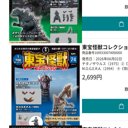
東宝怪獣コレクショ
商品番号
1009330074000000
発売日：2026年06月02日
チタノザウルス（1975）②
M.O.G.E.R.A.（1994） 
2,699円