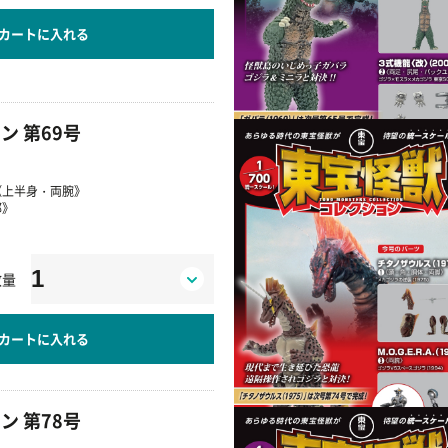
カートに入れる
ン 第69号
①《上半身・両腕》
部》
数量
カートに入れる
ン 第78号