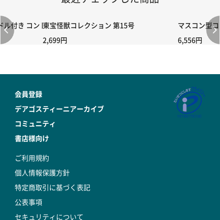
付き コントローラー＆ポイント切り替えスイッチRC-02/C002 /A06
東宝怪獣コレクション 第15号
マスコン型コン
2,699円
6,556円
会員登録
デアゴスティーニアーカイブ
コミュニティ
書店様向け
ご利用規約
個人情報保護方針
特定商取引に基づく表記
公表事項
セキュリティについて