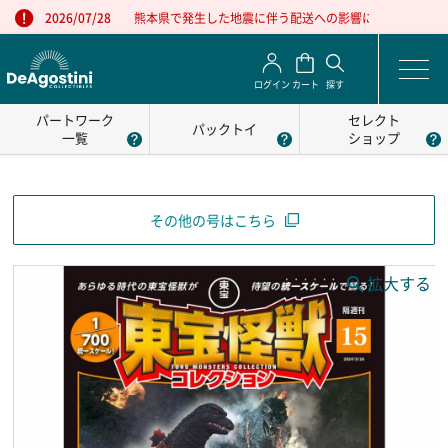
熊本県で発生した地震に伴う配送への影響について
2026/07/28
ログイン
カート
探す
パートワーク
セレクト
パックトイ
一覧
ショップ
その他の号はこちら