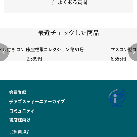
よくある質問
最近チェックした商品
付き コントローラー＆ポイント切り替えスイッチRC-02/C002 /A06
東宝怪獣コレクション 第51号
マスコン型コン
2,699円
6,556円
会員登録
デアゴスティーニアーカイブ
コミュニティ
書店様向け
ご利用規約