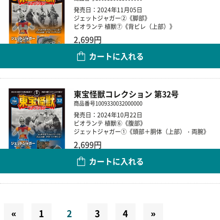
発売日：2024年11月05日
ジェットジャガー②《脚部》
ビオランテ 植獣⑦《背ビレ（上部）》
2,699円
カートに入れる
数量
東宝怪獣コレクション 第32号
商品番号
1009330032000000
発売日：2024年10月22日
ビオランテ 植獣⑥《腹部》
ジェットジャガー①《頭部＋胴体（上部）・両腕》
2,699円
カートに入れる
数量
«
1
2
3
4
»