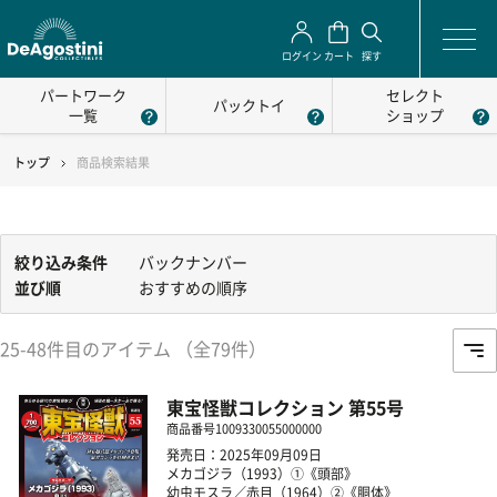
ログイン
カート
探す
パートワーク
セレクト
パックトイ
一覧
ショップ
トップ
商品検索結果
絞り込み条件
バックナンバー
並び順
おすすめの順序
25-48件目のアイテム （全79件）
東宝怪獣コレクション 第55号
商品番号
1009330055000000
発売日：2025年09月09日
メカゴジラ（1993）①《頭部》
幼虫モスラ／赤目（1964）②《胴体》