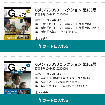
Gメン’75 DVDコレクション 第103号
商品番号
1008450103000000
発売日：2025年04月15日
第307話「新・Gメンの罠はヌード金髪死体」
第308話「新・Gメンの罠はヌード金髪死体 PART2」
第309話「15年も生きていた死体」
1,899円
カートに入れる
数量
Gメン’75 DVDコレクション 第102号
商品番号
1008450102000000
発売日：2025年04月01日
第304話「プロ野球開幕 ナイター殺人事件」
第305話「ノーパン喫茶 殺人事件」
第306話「サヨナラ Gメンの 若き獅子たち！」
1,899円
カートに入れる
数量