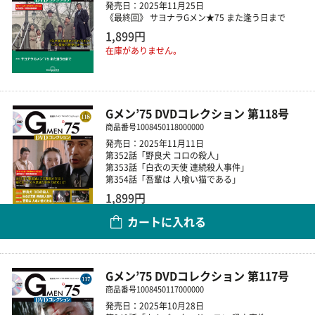
発売日：2025年11月25日
《最終回》 サヨナラGメン★75 また逢う日まで
1,899円
在庫がありません。
Gメン’75 DVDコレクション 第118号
商品番号
1008450118000000
発売日：2025年11月11日
第352話「野良犬 コロの殺人」
第353話「白衣の天使 連続殺人事件」
第354話「吾輩は 人喰い猫である」
1,899円
カートに入れる
数量
Gメン’75 DVDコレクション 第117号
商品番号
1008450117000000
発売日：2025年10月28日