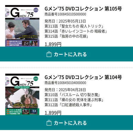
Gメン’75 DVDコレクション 第105号
商品番号
1008450105000000
発売日：2025年05月13日
第313話「聖女たちの 殺人トリック」
第314話「赤いレインコートの 暗殺者」
第315話「独房の中の花嫁」
1,899円
カートに入れる
数量
Gメン’75 DVDコレクション 第104号
商品番号
1008450104000000
発売日：2025年04月28日
第310話「バスルーム 切り裂き魔」
第311話「裸の女の 死体を運ぶ刑事」
第312話「口紅連続殺人事件」
1,899円
カートに入れる
数量