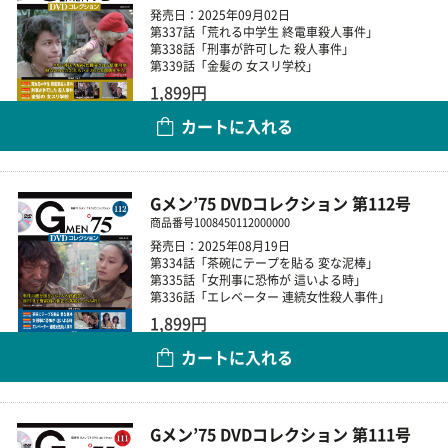
発売日：2025年09月02日
第337話「荒れる中学生 終電車殺人事件」
第338話「刑事が許可した 殺人事件」
第339話「金髪の 女スリ学校」
1,899円
カートに入れる
数量
Gメン’75 DVDコレクション 第112号
商品番号
1008450112000000
発売日：2025年08月19日
第334話「茶碗にテープを貼る 変な泥棒」
第335話「女刑事に恐怖が 這いよる時」
第336話「エレベーター 連続女性殺人事件」
1,899円
カートに入れる
数量
Gメン’75 DVDコレクション 第111号