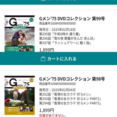
数量
Gメン’75 DVDコレクション 第99号
商品番号
1008450099000000
発売日：2025年02月18日
第295話「午前6時の 通り魔」
第296話「雪の夜 悪魔が生んだ 赤ん坊」
第297話「ラッシュアワーに 動く指」
1,899円
カートに入れる
数量
Gメン’75 DVDコレクション 第98号
商品番号
1008450098000000
発売日：2025年02月04日
第292話「香港の女カラテ 対 Gメン」
第293話「香港の女カラテ 対 Gメン PART2」
第294話「香港の女カラテ 対 Gメン PART3」
1,899円
在庫がありません。