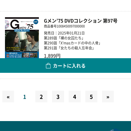
Gメン’75 DVDコレクション 第97号
商品番号
1008450097000000
発売日：2025年01月21日
第289話「裸の女囚たち」
第290話「X'masカードの中の人骨」
第291話「女たちの殺人忘年会」
1,899円
カートに入れる
数量
«
1
2
3
4
5
»