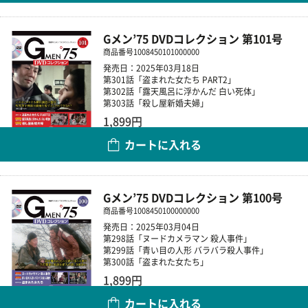
Gメン’75 DVDコレクション 第101号
商品番号
1008450101000000
発売日：2025年03月18日
第301話「盗まれた女たち PART2」
第302話「露天風呂に浮かんだ 白い死体」
第303話「殺し屋新婚夫婦」
1,899円
カートに入れる
数量
Gメン’75 DVDコレクション 第100号
商品番号
1008450100000000
発売日：2025年03月04日
第298話「ヌードカメラマン 殺人事件」
第299話「青い目の人形 バラバラ殺人事件」
第300話「盗まれた女たち」
1,899円
カートに入れる