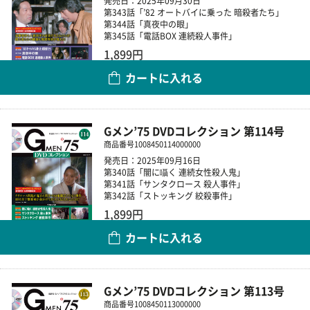
発売日：2025年09月30日
第343話「’82 オートバイに乗った 暗殺者たち」
第344話「真夜中の眼」
第345話「電話BOX 連続殺人事件」
1,899円
カートに入れる
数量
Gメン’75 DVDコレクション 第114号
商品番号
1008450114000000
発売日：2025年09月16日
第340話「闇に囁く 連続女性殺人鬼」
第341話「サンタクロース 殺人事件」
第342話「ストッキング 絞殺事件」
1,899円
カートに入れる
数量
Gメン’75 DVDコレクション 第113号
商品番号
1008450113000000