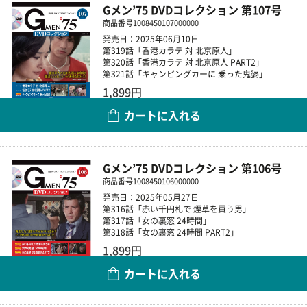
Gメン’75 DVDコレクション 第107号
商品番号
1008450107000000
発売日：2025年06月10日
第319話「香港カラテ 対 北京原人」
第320話「香港カラテ 対 北京原人 PART2」
第321話「キャンピングカーに 乗った鬼婆」
1,899円
カートに入れる
数量
Gメン’75 DVDコレクション 第106号
商品番号
1008450106000000
発売日：2025年05月27日
第316話「赤い千円札で 煙草を買う男」
第317話「女の裏窓 24時間」
第318話「女の裏窓 24時間 PART2」
1,899円
カートに入れる
数量