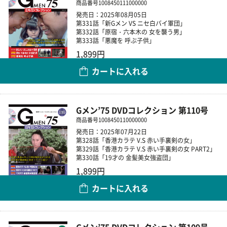
商品番号
1008450111000000
発売日：2025年08月05日
第331話「新Gメン VS ニセ白バイ軍団」
第332話「原宿・六本木の 女を襲う男」
第333話「悪魔を 呼ぶ子供」
1,899円
カートに入れる
数量
Gメン’75 DVDコレクション 第110号
商品番号
1008450110000000
発売日：2025年07月22日
第328話「香港カラテ V.S 赤い手裏剣の女」
第329話「香港カラテ V.S 赤い手裏剣の女 PART2」
第330話「19才の 金髪美女強盗団」
1,899円
カートに入れる
数量