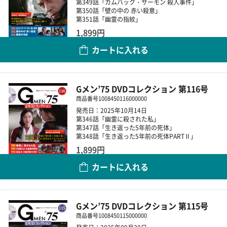
第349話「カムバック・サーモン 殺人事件」
第350話「壁の中の 赤い殺意」
第351話「幽霊の指紋」
1,899円
カートに入れる
数量
Gメン’75 DVDコレクション 第116号
商品番号
1008450116000000
発売日：2025年10月14日
第346話「幽霊に殺された私」
第347話「生き返った5年前の死体」
第348話「生き返った5年前の死体PARTⅡ」
1,899円
カートに入れる
数量
Gメン’75 DVDコレクション 第115号
商品番号
1008450115000000