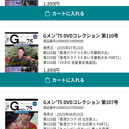
1,899円
カートに入れる
数量
Gメン’75 DVDコレクション 第110号
商品番号
1008450110000000
発売日：2025年07月22日
第328話「香港カラテ V.S 赤い手裏剣の女」
第329話「香港カラテ V.S 赤い手裏剣の女 PART2」
第330話「19才の 金髪美女強盗団」
1,899円
カートに入れる
数量
Gメン’75 DVDコレクション 第107号
商品番号
1008450107000000
発売日：2025年06月10日
第319話「香港カラテ 対 北京原人」
第320話「香港カラテ 対 北京原人 PART2」
第321話「キャンピングカーに 乗った鬼婆」