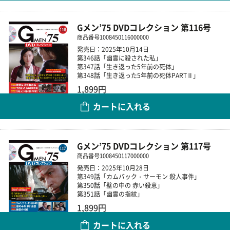
Gメン’75 DVDコレクション 第116号
商品番号
1008450116000000
発売日：2025年10月14日
第346話「幽霊に殺された私」
第347話「生き返った5年前の死体」
第348話「生き返った5年前の死体PARTⅡ」
1,899円
カートに入れる
数量
Gメン’75 DVDコレクション 第117号
商品番号
1008450117000000
発売日：2025年10月28日
第349話「カムバック・サーモン 殺人事件」
第350話「壁の中の 赤い殺意」
第351話「幽霊の指紋」
1,899円
カートに入れる
数量