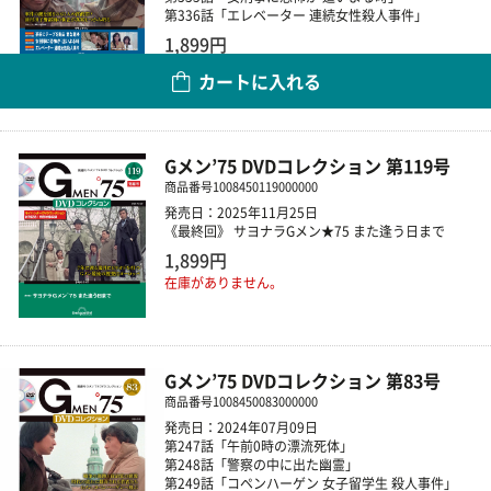
第336話「エレベーター 連続女性殺人事件」
1,899円
カートに入れる
数量
Gメン’75 DVDコレクション 第119号
商品番号
1008450119000000
発売日：2025年11月25日
《最終回》 サヨナラGメン★75 また逢う日まで
1,899円
在庫がありません。
Gメン’75 DVDコレクション 第83号
商品番号
1008450083000000
発売日：2024年07月09日
第247話「午前0時の漂流死体」
第248話「警察の中に出た幽霊」
第249話「コペンハーゲン 女子留学生 殺人事件」