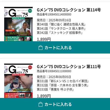
Gメン’75 DVDコレクション 第114号
商品番号
1008450114000000
発売日：2025年09月16日
第340話「闇に囁く 連続女性殺人鬼」
第341話「サンタクロース 殺人事件」
第342話「ストッキング 絞殺事件」
1,899円
カートに入れる
数量
Gメン’75 DVDコレクション 第111号
商品番号
1008450111000000
発売日：2025年08月05日
第331話「新Gメン VS ニセ白バイ軍団」
第332話「原宿・六本木の 女を襲う男」
第333話「悪魔を 呼ぶ子供」
1,899円
カートに入れる
数量