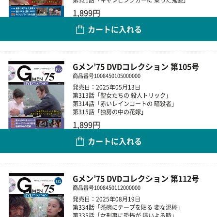
1,899円
カートに入れる
数量
Gメン’75 DVDコレクション 第105号
商品番号
1008450105000000
発売日：2025年05月13日
第313話「聖女たちの 殺人トリック」
第314話「赤いレインコートの 暗殺者」
第315話「独房の中の花嫁」
1,899円
カートに入れる
数量
Gメン’75 DVDコレクション 第112号
商品番号
1008450112000000
発売日：2025年08月19日
第334話「茶碗にテープを貼る 変な泥棒」
第335話「女刑事に恐怖が 這いよる時」