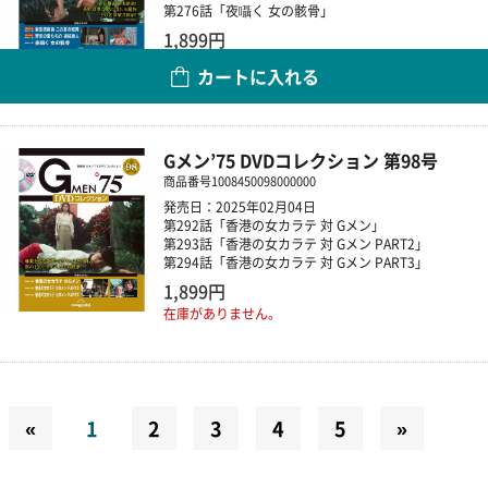
第276話「夜囁く 女の骸骨」
1,899円
カートに入れる
数量
Gメン’75 DVDコレクション 第98号
商品番号
1008450098000000
発売日：2025年02月04日
第292話「香港の女カラテ 対 Gメン」
第293話「香港の女カラテ 対 Gメン PART2」
第294話「香港の女カラテ 対 Gメン PART3」
1,899円
在庫がありません。
«
1
2
3
4
5
»