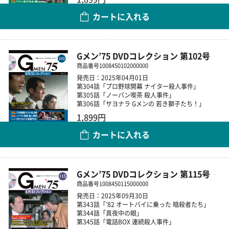
カートに入れる
数量
Gメン’75 DVDコレクション 第102号
商品番号
1008450102000000
発売日：2025年04月01日
第304話「プロ野球開幕 ナイター殺人事件」
第305話「ノーパン喫茶 殺人事件」
第306話「サヨナラ Gメンの 若き獅子たち！」
1,899円
カートに入れる
数量
Gメン’75 DVDコレクション 第115号
商品番号
1008450115000000
発売日：2025年09月30日
第343話「’82 オートバイに乗った 暗殺者たち」
第344話「真夜中の眼」
第345話「電話BOX 連続殺人事件」