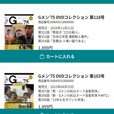
Gメン’75 DVDコレクション 第118号
商品番号
1008450118000000
発売日：2025年11月11日
第352話「野良犬 コロの殺人」
第353話「白衣の天使 連続殺人事件」
第354話「吾輩は 人喰い猫である」
1,899円
カートに入れる
数量
Gメン’75 DVDコレクション 第103号
商品番号
1008450103000000
発売日：2025年04月15日
第307話「新・Gメンの罠はヌード金髪死体」
第308話「新・Gメンの罠はヌード金髪死体 PART2」
第309話「15年も生きていた死体」
1,899円