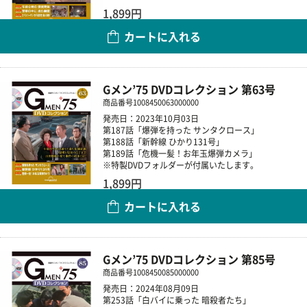
1,899円
カートに入れる
数量
Gメン’75 DVDコレクション 第63号
商品番号
1008450063000000
発売日：2023年10月03日
第187話「爆弾を持った サンタクロース」
第188話「新幹線 ひかり131号」
第189話「危機一髪！お年玉爆弾カメラ」
※特製DVDフォルダーが付属いたします。
1,899円
カートに入れる
数量
Gメン’75 DVDコレクション 第85号
商品番号
1008450085000000
発売日：2024年08月09日
第253話「白バイに乗った 暗殺者たち」