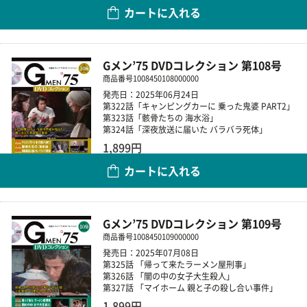
カートに入れる
数量
Gメン’75 DVDコレクション 第108号
商品番号
1008450108000000
発売日：2025年06月24日
第322話「キャンピングカーに 乗った鬼婆 PART2」
第323話「骸骨たちの 海水浴」
第324話「深夜放送に届いた バラバラ死体」
1,899円
カートに入れる
数量
Gメン’75 DVDコレクション 第109号
商品番号
1008450109000000
発売日：2025年07月08日
第325話 「帰って来たラーメン屋刑事」
第326話 「闇の中の女子大生殺人」
第327話 「マイホーム 親と子の殺し合い事件」
1,899円