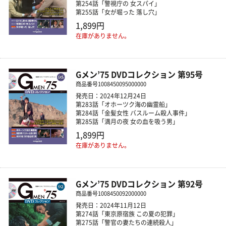
第254話「警視庁の 女スパイ」
第255話「女が堀った 落し穴」
1,899円
在庫がありません。
Gメン’75 DVDコレクション 第95号
商品番号
1008450095000000
発売日：2024年12月24日
第283話「オホーツク海の幽霊船」
第284話「金髪女性 バスルーム殺人事件」
第285話「満月の夜 女の血を吸う男」
1,899円
在庫がありません。
Gメン’75 DVDコレクション 第92号
商品番号
1008450092000000
発売日：2024年11月12日
第274話「東京原宿族 この夏の犯罪」
第275話「警官の妻たちの連続殺人」