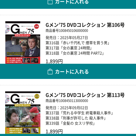
カートに入れる
数量
Gメン’75 DVDコレクション 第106号
商品番号
1008450106000000
発売日：2025年05月27日
第316話「赤い千円札で 煙草を買う男」
第317話「女の裏窓 24時間」
第318話「女の裏窓 24時間 PART2」
1,899円
カートに入れる
数量
Gメン’75 DVDコレクション 第113号
商品番号
1008450113000000
発売日：2025年09月02日
第337話「荒れる中学生 終電車殺人事件」
第338話「刑事が許可した 殺人事件」
第339話「金髪の 女スリ学校」
1,899円