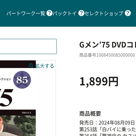
パートワーク一覧
パックトイ
セレクトショップ
Gメン’75 DVD
商品番号1008450085000000
1,899円
商品概要
発売日：2024年08月09日
第253話「白バイに乗った
第254話「警視庁の 女ス