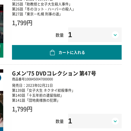
第25話「助教授と女子大生殺人事件」
第26話「冬のヨット・ハーバーの殺人」
第27話「東京－札幌 刑事の道」
1,799円
数量
カートに入れる
Gメン’75 DVDコレクション 第47号
商品番号
1008450047000000
発売日：2023年02月21日
第139話「女子大生 ネクタイ絞殺事件」
第140話「十五年前の遺留指紋」
第141話「団地奥様族の犯罪」
1,799円
数量