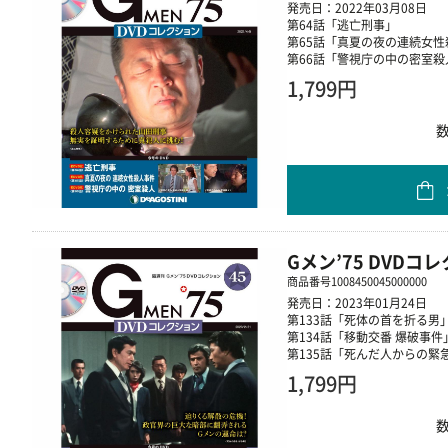
発売日：2022年03月08日
第64話「逃亡刑事」
第65話「真夏の夜の連続女性
第66話「警視庁の中の密室殺
1,799円
Gメン’75 DVDコ
商品番号
1008450045000000
発売日：2023年01月24日
第133話「死体の首を折る男
第134話「移動交番 爆破事件
第135話「死んだ人からの緊
1,799円