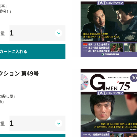
刑事」
ん誘拐！」
数量
カートに入れる
レクション 第49号
」
場の殺し屋」
急」
数量