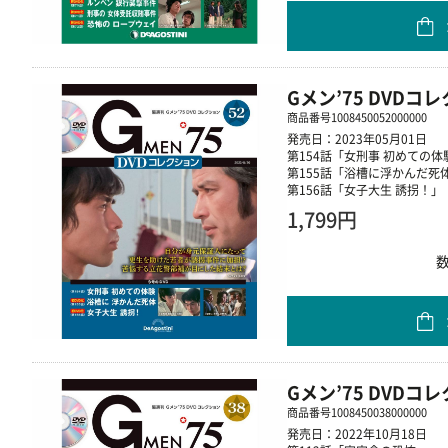
Gメン’75 DVDコ
商品番号
1008450052000000
発売日：2023年05月01日
第154話「女刑事 初めての体
第155話「浴槽に浮かんだ死
第156話「女子大生 誘拐！」
1,799円
Gメン’75 DVDコ
商品番号
1008450038000000
発売日：2022年10月18日