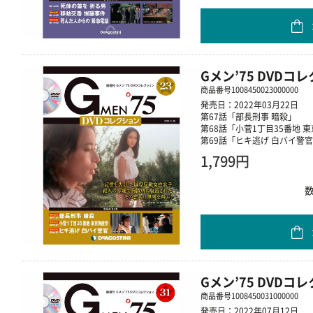
Gメン’75 DVDコ
商品番号
1008450023000000
発売日：2022年03月22日
第67話「部長刑事 暗殺」
第68話「小菅1丁目35番地 
第69話「ヒキ逃げ 白バイ警
1,799円
Gメン’75 DVDコ
商品番号
1008450031000000
発売日：2022年07月12日