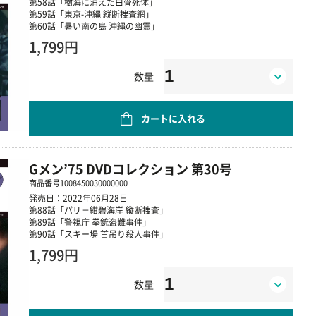
第58話「樹海に消えた白骨死体」
第59話「東京-沖縄 縦断捜査網」
第60話「暑い南の島 沖縄の幽霊」
1,799円
数量
カートに入れる
Gメン’75 DVDコレクション 第30号
商品番号
1008450030000000
発売日：2022年06月28日
第88話「パリ－紺碧海岸 縦断捜査」
第89話「警視庁 拳銃盗難事件」
第90話「スキー場 首吊り殺人事件」
1,799円
数量