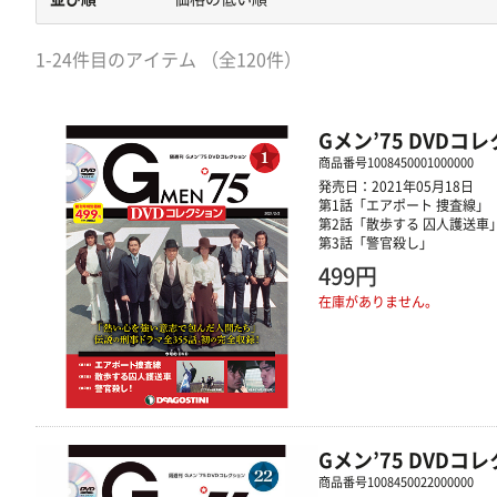
1-24件目のアイテム （全120件）
Gメン’75 DVDコ
商品番号
1008450001000000
発売日：2021年05月18日
第1話「エアポート 捜査線」
第2話「散歩する 囚人護送車
第3話「警官殺し」
499円
在庫がありません。
Gメン’75 DVDコ
商品番号
1008450022000000