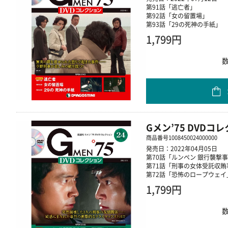
第91話「逃亡者」
第92話「女の留置場」
第93話「29の死神の手紙」
1,799円
Gメン’75 DVDコ
商品番号
1008450024000000
発売日：2022年04月05日
第70話「ルンペン 銀行襲撃
第71話「刑事の女体受託収賄
第72話「恐怖のロープウェイ
1,799円