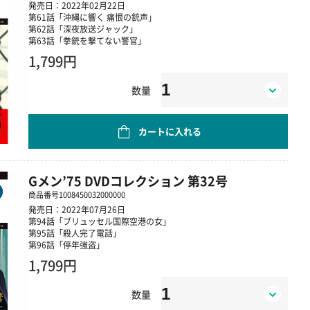
発売日：2022年02月22日
第61話「沖縄に響く 痛恨の銃声」
第62話「深夜放送ジャック」
第63話「拳銃を撃てない警官」
1,799円
数量
カートに入れる
Gメン’75 DVDコレクション 第32号
商品番号
1008450032000000
発売日：2022年07月26日
第94話「ブリュッセル国際空港の女」
第95話「殺人完了電話」
第96話「停年強盗」
1,799円
数量