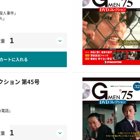
殺人事件」
人」
数量
カートに入れる
レクション 第45号
」
」
急電話」
数量