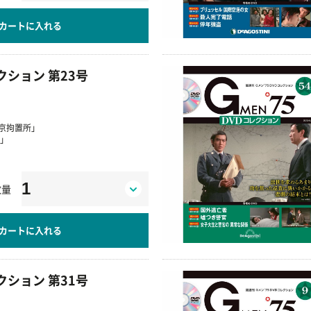
カートに入れる
レクション 第23号
東京拘置所」
官」
数量
カートに入れる
レクション 第31号