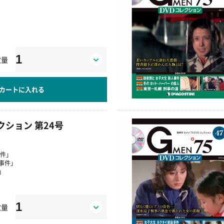
数量
カートに入れる
レクション 第24号
事件」
事件」
」
数量