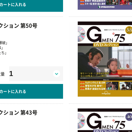
カートに入れる
レクション 第50号
爆破」
事」
たち」
数量
カートに入れる
レクション 第43号