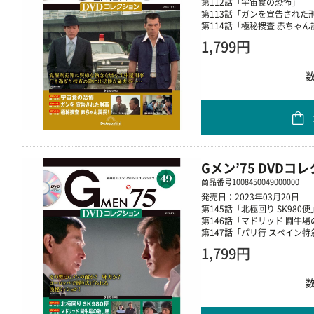
第112話「宇宙食の恐怖」
第113話「ガンを宣告された
第114話「極秘捜査 赤ちゃ
1,799円
Gメン’75 DVDコ
商品番号
1008450049000000
発売日：2023年03月20日
第145話「北極回り SK980便
第146話「マドリッド 闘牛
第147話「パリ行 スペイン特
1,799円