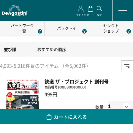
ログイン
カート
探す
パートワーク
セレクト
パックトイ
一覧
ショップ
並び順
おすすめの順序
4,993-5,016件目のアイテム （全5,062件）
鉄道 ザ・プロジェクト 創刊号
商品番号
1008330001000000
499円
数量
カートに入れる