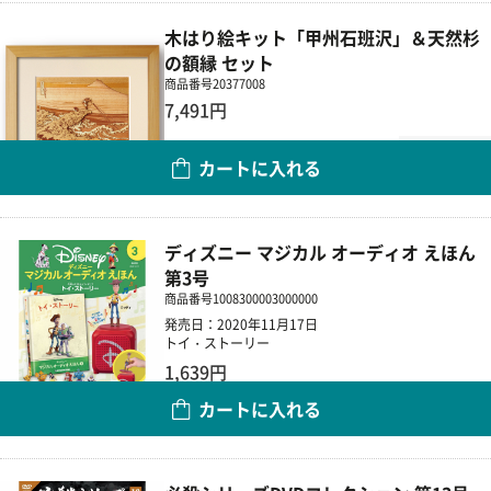
木はり絵キット「甲州石班沢」＆天然杉
の額縁 セット
商品番号
20377008
7,491円
数量
カートに入れる
ディズニー マジカル オーディオ えほん
第3号
商品番号
1008300003000000
発売日：2020年11月17日
トイ・ストーリー
1,639円
カートに入れる
数量