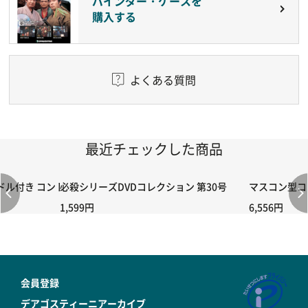
バインダー・ケースを
購入する
よくある質問
最近チェックした商品
付き コントローラー＆ポイント切り替えスイッチRC-02/C002 /A06
必殺シリーズDVDコレクション 第30号
マスコン型コン
1,599円
6,556円
会員登録
デアゴスティーニアーカイブ