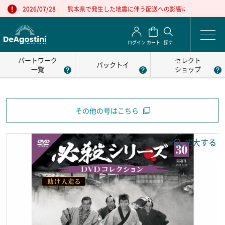
熊本県で発生した地震に伴う配送への影響について
2026/07/28
ログイン
カート
探す
パートワーク
セレクト
パックトイ
一覧
ショップ
その他の号はこちら