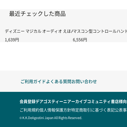
最近チェックした商品
ディズニー マジカル オーディオ えほん 第17号
マスコン型コントロールハンドル付
1,639円
6,556円
ご利用ガイド
よくある質問
お問い合わせ
会員登録
デアゴスティーニアーカイブ
コミュニティ
書店様向
ご利用規約
個人情報保護方針
特定商取引に基づく表記
公表事
© K.K.DeAgostini Japan All Rights Reserved.