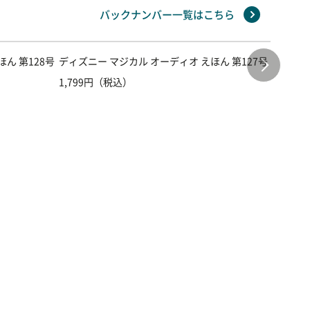
バックナンバー一覧はこちら
ん 第128号
ディズニー マジカル オーディオ えほん 第127号
ディズニ
1,799円（税込）
1,799