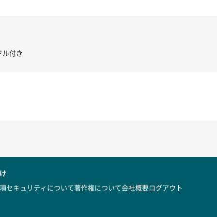
き コントローラー＆ポイント切り替えスイッチRC-02/C002 /A062
け
項
セキュリティについて
著作権について
会社概要
ログアウト