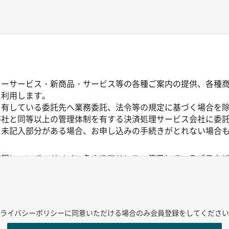
ターサービス・新商品・サービス等の各種ご案内の提供、各種
に利用します。
を有している委託先へ業務委託、法令等の規定に基づく場合を
弊社と同等以上の管理体制を有する決済処理サービス会社に委
に未記入部分がある場合、お申し込みの手続きがとれない場合
報について、ドメイン名やIPアドレス、使用しているブラウ
含むものではありません。
理や利用状況に関する統計分析のために活用されますが、それ
録のうえご利用いただいているサービスについては、お客様の
弊社はこれらを個人情報の一部として前述の利用目的の範囲内
ライバシーポリシーに同意いただける場合のみ会員登録をしてください