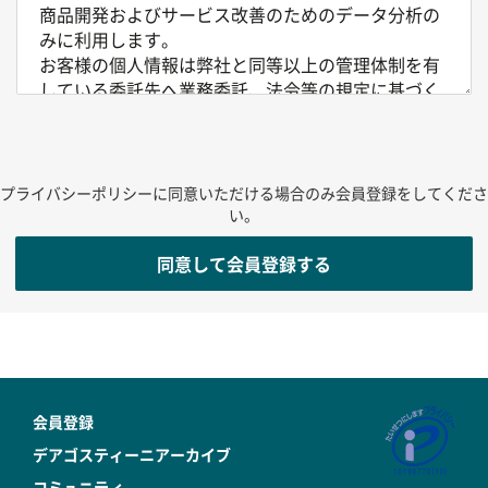
商品開発およびサービス改善のためのデータ分析の
みに利用します。
お客様の個人情報は弊社と同等以上の管理体制を有
している委託先へ業務委託、法令等の規定に基づく
場合を除き、第三者提供をすることはありません。
業務委託のうちクレジットカード決済に関しては、
弊社と同等以上の管理体制を有する決済処理サービ
ス会社に委託しております。
プライバシーポリシーに同意いただける場合のみ会員登録をしてくださ
個人情報のご提供はお客様の任意ですが、項目に未
い。
記入部分がある場合、お申し込みの手続きがとれな
同意して会員登録する
い場合もあります。
弊社のウェブサイトでは、アクセスされた方の情報
について、ドメイン名やIPアドレス、使用している
ブラウザの種類、アクセス日時などを記録していま
す。
会員登録
アクセスログは通常は個人を特定できる情報を含む
ものではありません。
デアゴスティーニアーカイブ
これらのアクセスログはウェブサイトの保守管理や
コミュニティ