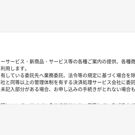
ターサービス・新商品・サービス等の各種ご案内の提供、各種
に利用します。
を有している委託先へ業務委託、法令等の規定に基づく場合を
弊社と同等以上の管理体制を有する決済処理サービス会社に委
に未記入部分がある場合、お申し込みの手続きがとれない場合
報について、ドメイン名やIPアドレス、使用しているブラウ
含むものではありません。
理や利用状況に関する統計分析のために活用されますが、それ
録のうえご利用いただいているサービスについては、お客様の
弊社はこれらを個人情報の一部として前述の利用目的の範囲内