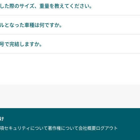
』完成した際のサイズ、重量を教えてください。
』モデルとなった車種は何ですか。
は何号で完結しますか。
け
項
セキュリティについて
著作権について
会社概要
ログアウト