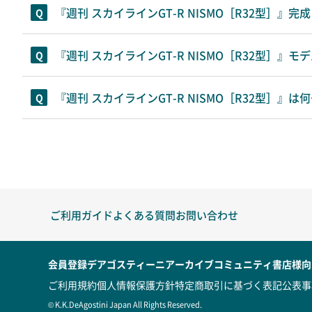
『週刊 スカイラインGT-R NISMO［R32型］
『週刊 スカイラインGT-R NISMO［R32型］
『週刊 スカイラインGT-R NISMO［R32型］』
ご利用ガイド
よくある質問
お問い合わせ
会員登録
デアゴスティーニアーカイブ
コミュニティ
書店様向
ご利用規約
個人情報保護方針
特定商取引に基づく表記
公表事
© K.K.DeAgostini Japan All Rights Reserved.