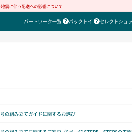
た地震に伴う配送への影響について
パートワーク一覧
パックトイ
セレクトショ
第75号の組み立てガイドに関するお詫び
55号の組み立てに関するご案内（8ページ STEP5・STEP8の工