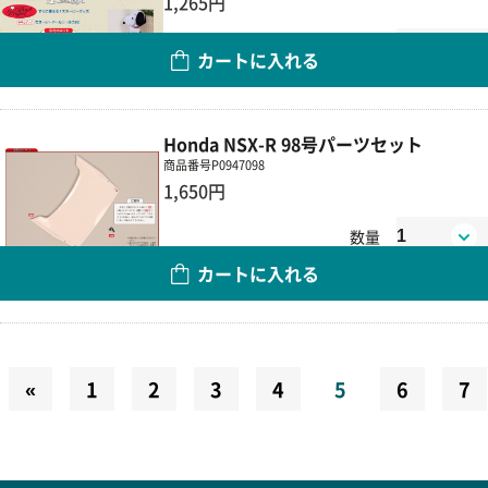
1,265円
数量
カートに入れる
Honda NSX-R 98号パーツセット
商品番号
P0947098
1,650円
数量
カートに入れる
«
1
2
3
4
5
6
7