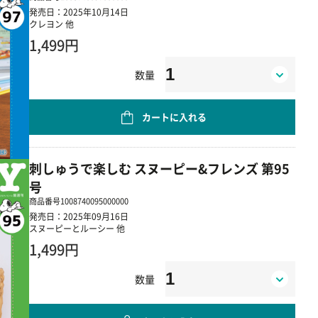
発売日：2025年10月14日
クレヨン 他
1,499円
数量
カートに入れる
刺しゅうで楽しむ スヌーピー&フレンズ 第95
号
商品番号
1008740095000000
発売日：2025年09月16日
スヌーピーとルーシー 他
1,499円
数量