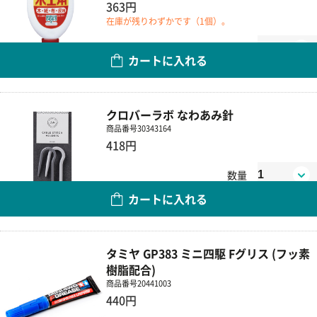
363円
在庫が残りわずかです（1個）。
数量
カートに入れる
クロバーラボ なわあみ針
商品番号
30343164
418円
数量
カートに入れる
タミヤ GP383 ミニ四駆 Fグリス (フッ素
樹脂配合)
商品番号
20441003
440円