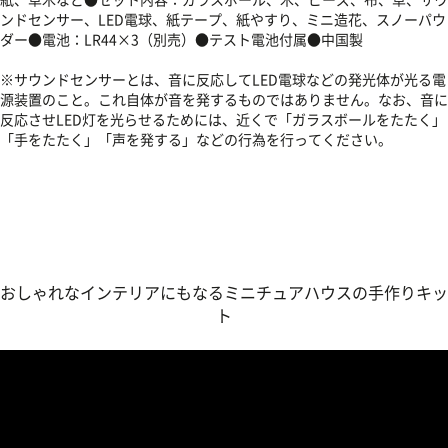
ンドセンサー、LED電球、紙テープ、紙やすり、ミニ造花、スノーパウ
ダー●電池：LR44×3（別売）●テスト電池付属●中国製
※サウンドセンサーとは、音に反応してLED電球などの発光体が光る電
源装置のこと。これ自体が音を発するものではありません。なお、音に
反応させLED灯を光らせるためには、近くで「ガラスボールをたたく」
「手をたたく」「声を発する」などの行為を行ってください。
おしゃれなインテリアにもなるミニチュアハウスの手作りキッ
ト