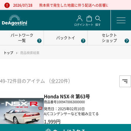
熊本県で発生した地震に伴う配送への影響について
2026/07/28
ログイン
カート
探す
パートワーク
セレクト
パックトイ
一覧
ショップ
トップ
商品検索結果
49-72件目のアイテム （全220件）
Honda NSX-R 第63号
商品番号
1009470063000000
発売日：2025年02月10日
A/Cコンデンサーなどを組み立てる
1,999円