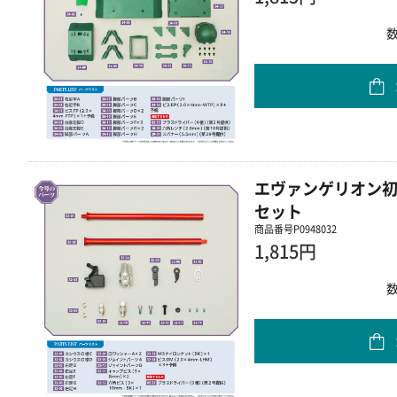
エヴァンゲリオン初
セット
商品番号
P0948032
1,815円