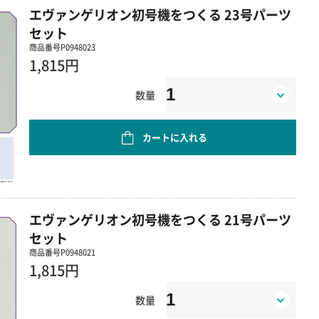
エヴァンゲリオン初号機をつくる 23号パーツ
セット
商品番号
P0948023
1,815円
数量
カートに入れる
エヴァンゲリオン初号機をつくる 21号パーツ
セット
商品番号
P0948021
1,815円
数量