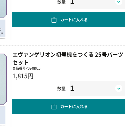
数量
カートに入れる
エヴァンゲリオン初号機をつくる 25号パーツ
セット
商品番号
P0948025
1,815円
数量
カートに入れる