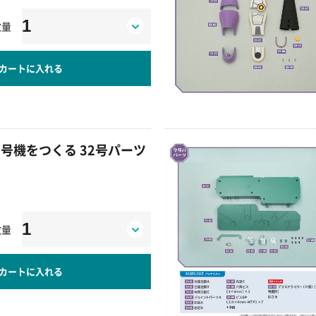
数量
カートに入れる
号機をつくる 32号パーツ
数量
カートに入れる