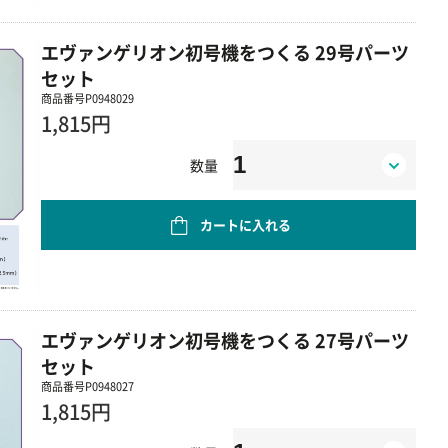
エヴァンゲリオン初号機をつくる 29号パーツ
セット
商品番号
P0948029
1,815円
数量
カートに入れる
エヴァンゲリオン初号機をつくる 27号パーツ
セット
商品番号
P0948027
1,815円