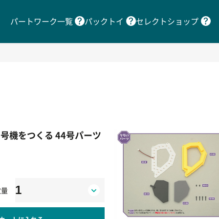
パートワーク一覧
パックトイ
セレクトショップ
号機をつくる 44号パーツ
数量