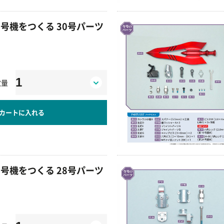
号機をつくる 30号パーツ
数量
カートに入れる
号機をつくる 28号パーツ