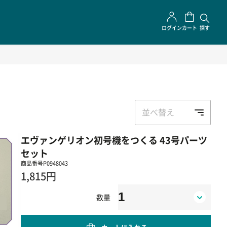
ログイン
カート
探す
並べ替え
エヴァンゲリオン初号機をつくる 43号パーツ
セット
商品番号
P0948043
1,815円
数量