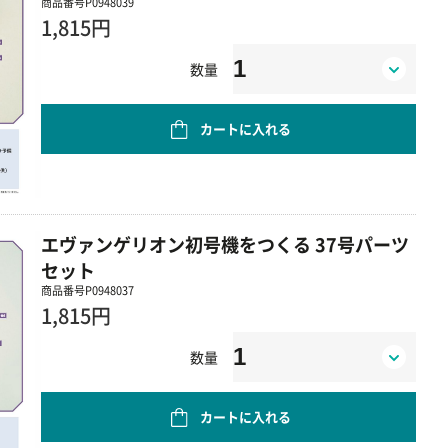
商品番号
P0948039
1,815円
数量
カートに入れる
エヴァンゲリオン初号機をつくる 37号パーツ
セット
商品番号
P0948037
1,815円
数量
カートに入れる