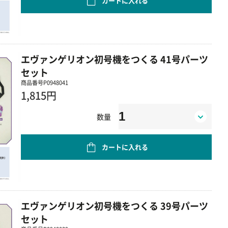
カートに入れる
エヴァンゲリオン初号機をつくる 41号パーツ
セット
商品番号
P0948041
1,815円
数量
カートに入れる
エヴァンゲリオン初号機をつくる 39号パーツ
セット