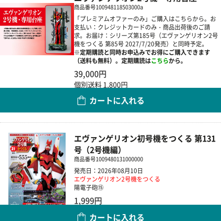
商品番号
100948118503000a
「プレミアムオファーのみ」ご購入はこちらから。お
支払い：クレジットカードのみ・商品出荷後のご請
求。お届け：シリーズ第185号（エヴァンゲリオン2号
機をつくる 第85号 2027/7/20発売）と同時予定。
※定期購読と同時お申込みでお得にご購入できます
（送料も無料）。定期購読は
こちら
から。
39,000円
個別送料 1,800円
カートに入れる
数量
エヴァンゲリオン初号機をつくる 第131
号（2号機編）
商品番号
1009480131000000
発売日：2026年08月10日
エヴァンゲリオン2号機をつくる
陽電子砲⑮
1,999円
カートに入れる
数量