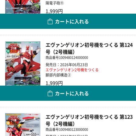
陽電子砲⑪
1,999円
カートに入れる
数量
エヴァンゲリオン初号機をつくる 第124
号（2号機編）
商品番号
1009480124000000
発売日：2026年06月23日
エヴァンゲリオン2号機をつくる
脚部内部構造②
1,999円
カートに入れる
数量
エヴァンゲリオン初号機をつくる 第123
号（2号機編）
商品番号
1009480123000000