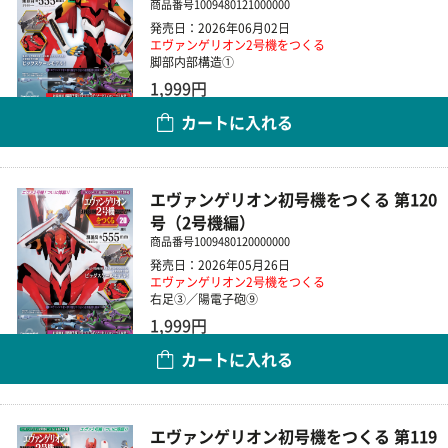
商品番号
1009480121000000
発売日：2026年06月02日
エヴァンゲリオン2号機をつくる
脚部内部構造①
1,999円
カートに入れる
数量
エヴァンゲリオン初号機をつくる 第120
号（2号機編）
商品番号
1009480120000000
発売日：2026年05月26日
エヴァンゲリオン2号機をつくる
右足③／陽電子砲⑨
1,999円
カートに入れる
数量
エヴァンゲリオン初号機をつくる 第119