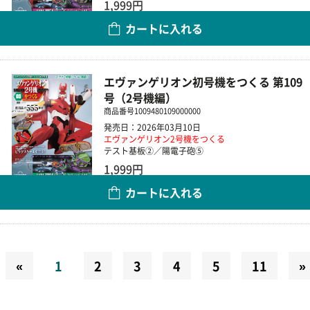
1,999円
カートに入れる
数量
エヴァンゲリオン初号機をつくる 第109
号（2号機編）
商品番号
1009480109000000
発売日：2026年03月10日
エヴァンゲリオン2号機をつくる
テスト基板②／陽電子砲⑤
1,999円
カートに入れる
数量
«
1
2
3
4
5
11
»