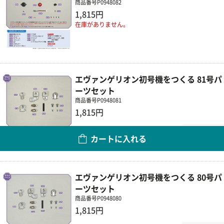
商品番号
P0948082
1,815円
在庫がありません。
エヴァンゲリオン初号機をつくる 81号パ
ーツセット
商品番号
P0948081
1,815円
数量
カートに入れる
エヴァンゲリオン初号機をつくる 80号パ
ーツセット
商品番号
P0948080
1,815円