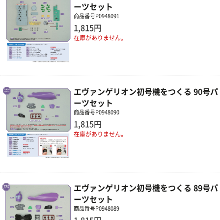
ーツセット
商品番号
P0948091
1,815円
在庫がありません。
エヴァンゲリオン初号機をつくる 90号パ
ーツセット
商品番号
P0948090
1,815円
在庫がありません。
エヴァンゲリオン初号機をつくる 89号パ
ーツセット
商品番号
P0948089