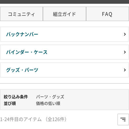
FAQ
コミュニティ
組立ガイド
バックナンバー
バインダー・ケース
グッズ・パーツ
絞り込み条件
パーツ・グッズ
並び順
価格の低い順
1-24件目のアイテム （全126件）