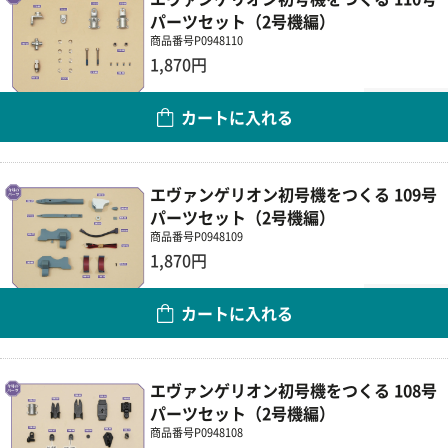
パーツセット（2号機編）
商品番号
P0948110
1,870円
数量
カートに入れる
エヴァンゲリオン初号機をつくる 109号
パーツセット（2号機編）
商品番号
P0948109
1,870円
数量
カートに入れる
エヴァンゲリオン初号機をつくる 108号
パーツセット（2号機編）
商品番号
P0948108