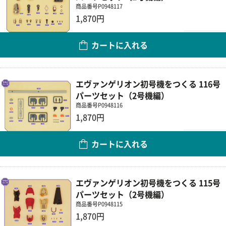
商品番号
P0948117
1,870円
数量
カートに入れる
エヴァンゲリオン初号機をつくる 116号
パーツセット（2号機編）
商品番号
P0948116
1,870円
数量
カートに入れる
エヴァンゲリオン初号機をつくる 115号
パーツセット（2号機編）
商品番号
P0948115
1,870円