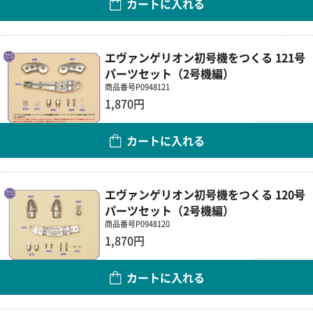
カートに入れる
エヴァンゲリオン初号機をつくる 121号
パーツセット（2号機編）
商品番号
P0948121
1,870円
数量
カートに入れる
エヴァンゲリオン初号機をつくる 120号
パーツセット（2号機編）
商品番号
P0948120
1,870円
数量
カートに入れる