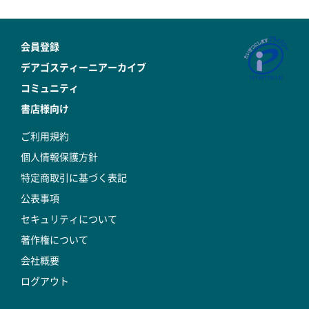
会員登録
デアゴスティーニアーカイブ
コミュニティ
書店様向け
ご利用規約
個人情報保護方針
特定商取引に基づく表記
公表事項
セキュリティについて
著作権について
会社概要
ログアウト