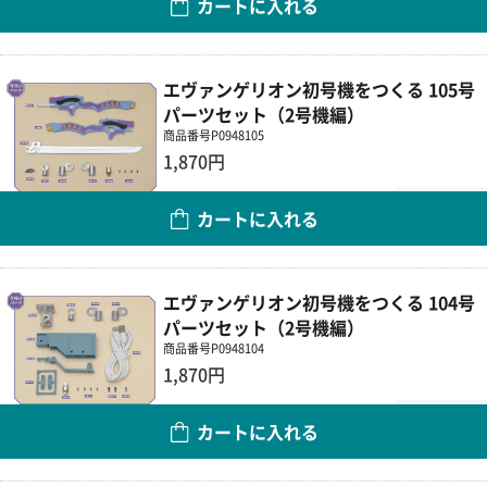
カートに入れる
エヴァンゲリオン初号機をつくる 105号
パーツセット（2号機編）
商品番号
P0948105
1,870円
数量
カートに入れる
エヴァンゲリオン初号機をつくる 104号
パーツセット（2号機編）
商品番号
P0948104
1,870円
数量
カートに入れる