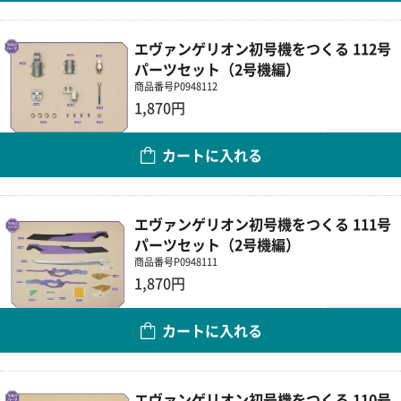
エヴァンゲリオン初号機をつくる 112号
パーツセット（2号機編）
商品番号
P0948112
1,870円
数量
カートに入れる
エヴァンゲリオン初号機をつくる 111号
パーツセット（2号機編）
商品番号
P0948111
1,870円
数量
カートに入れる
エヴァンゲリオン初号機をつくる 110号