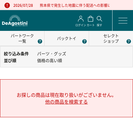
熊本県で発生した地震に伴う配送への影響について
2026/07/28
ログイン
カート
探す
パートワーク
セレクト
パックトイ
一覧
ショップ
絞り込み条件
パーツ・グッズ
並び順
価格の高い順
お探しの商品は現在取り扱いがございません。
他の商品を検索する