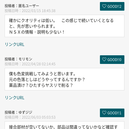
匿名ユーザー
GOOD!!
2
2022/03/15 18:45:38
確かにクオリティは低い。 この感じで続いていくとなる
と、先が思いやられます。
ＮＳＸの情報・説明も少ない！
リンクURL
モリモン
GOOD!!
0
2022/04/28 02:14:45
僕も色変挑戦してみようと思います。
元の色落としはどうやってするんですか？
薬品漬け？ひたすらヤスリで削る？
リンクURL
ゆずジジ
GOOD!!
1
2022/06/03 05:03:53
接合部材が空いてないか、部品は間違ってないかなど確認す