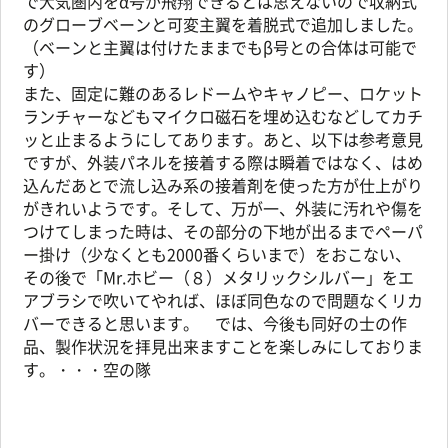
で大気圏内をα号が飛翔できるとは思えないので収納式
のグローブベーンと可変主翼を着脱式で追加しました。
（ベーンと主翼は付けたままでもβ号との合体は可能で
す）
また、固定に難のあるレドームやキャノピー、ロケット
ランチャーなどもマイクロ磁石を埋め込むなどしてカチ
ッと止まるようにしてあります。あと、以下は参考意見
ですが、外装パネルを接着する際は瞬着ではなく、はめ
込んだあとで流し込み系の接着剤を使った方が仕上がり
がきれいようです。そして、万が一、外装に汚れや傷を
つけてしまった時は、その部分の下地が出るまでペーパ
ー掛け（少なくとも2000番くらいまで）をおこない、
その後で「Mr.ホビー（８）メタリックシルバー」をエ
アブラシで吹いてやれば、ほぼ同色なので問題なくリカ
バーできると思います。 では、今後も同好の士の作
品、製作状況を拝見出来ますことを楽しみにしておりま
す。・・・空の隊