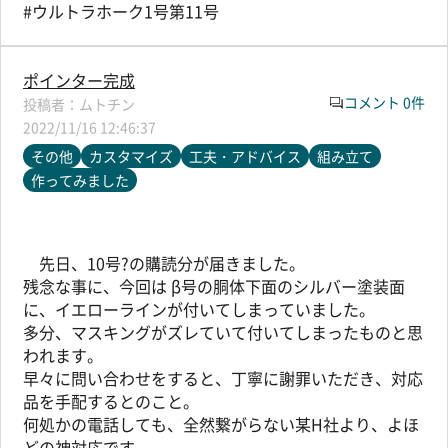
#ウルトラホーク1号第11号
ポインター完成
コメント 0件
ムトチン
2022/11/16 12:46:37
その他
カスタマイズ
工夫・アドバイス
組み立て
作ってみました
先日、10号?の購読分が届きました。
残念な事に、今回は β号の胴体下面のシルバー塗装面
に、イエローラインが付いてしまっていました。
多分、マスキングがズレていて付いてしまったものと思
われます。
早々に問い合わせをすると、丁寧に謝罪いただき、対応
品を手配するとのこと。
何処かの電話しても、全然繋がらない某H社より、よほ
どの神対応です。