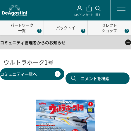
ログイン
カート
探す
パートワーク
セレクト
パックトイ
一覧
ショップ
コミュニティ管理者からのお知らせ
2025/05/01
公式コミュニティの利用方法について
ウルトラホーク1号
2025/05/01
コミュニティ一覧へ
公式コミュニティの利用規約
コメントを検索