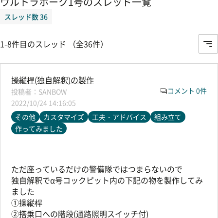
ウルトラホーク1号のスレッド一覧
スレッド数 36
1-8件目のスレッド （全36件）
操縦桿(独自解釈)の製作
コメント 0件
SANBOW
2022/10/24 14:16:05
その他
カスタマイズ
工夫・アドバイス
組み立て
作ってみました
ただ座っているだけの警備隊ではつまらないので
独自解釈でα号コックピット内の下記の物を製作してみ
ました
①操縦桿
②搭乗口への階段(通路照明スイッチ付)