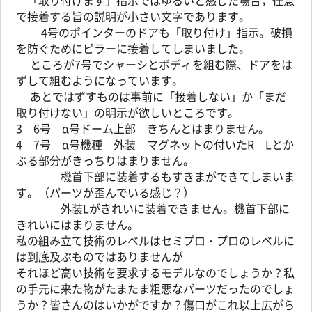
「取り付けます」指示ではゆるいと感じた場合，任意
で接着する旨の説明が小さい文字であります。
4号のポインターのドアも「取り付け」指示。破損
を防ぐためにピラーに接着してしまいました。
ところが7号でシャーシとボディを組む際、ドアをは
ずして組むようになっています。
あとではずすものは事前に「接着しない」か「まだ
取り付けない」の明示が欲しいところです。
3 6号 α号ドーム上部 きちんとはまりません。
4 7号 α号機種 外装 マグネットの付いたR Lとか
ぶる部分がきっちりはまりません。
機首下部に装着するもすきまができてしまいま
す。（パーツが歪んでいる感じ？）
外装Lがきれいに装着できません。機首下部に
きれいにはまりません。
私の組み立て技術のレベルはセミプロ・プロのレベルに
は到底及ぶものではありませんが
それほど高い技術を要求するモデルなのでしょうか？私
の手元に来た物がたまたま粗悪なパーツだったのでしょ
うか？皆さんのはいかがですか？傷口がこれ以上広がら