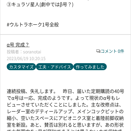
③キュラソ星人(劇中ではβ号？)
#ウルトラホーク1号全般
α号 完成？
コメント 0件
soranotai
2023/06/19 10:20:15
カスタマイズ
工夫・アドバイス
作ってみました
連続投稿、失礼します。 昨日、届いた定期購読の40号
でα号は一応、完成のようです。よって現状のα号もレ
ビューさせていただくことにしました。主な改修点は、
レーダー室のデティールアップ、メインコックピットの
縮小、空いたスペースにアビオニクス室と着陸前脚収納
室を新設。あと、賛否は別れると思いますが、あの形状