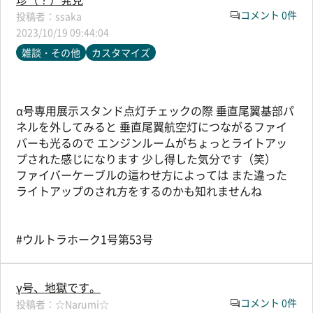
コメント 0件
ssaka
2023/10/19 09:44:04
雑談・その他
カスタマイズ
α号専用展示スタンド点灯チェックの際 垂直尾翼基部パ
ネルを外してみると 垂直尾翼航空灯につながるファイ
バーも光るので エンジンルームがちょっとライトアッ
プされた感じになります 少し得した気分です（笑）
ファイバーケーブルの這わせ方によっては また違った
ライトアップのされ方をするのかも知れませんね
#ウルトラホーク1号第53号
γ号、地獄です。
コメント 0件
☆Narumi☆