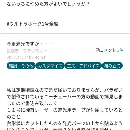
ないうちにやめた方がよいでしょうか？
#ウルトラホーク1号全般
今更遮光ですか・・・
コメント 1件
フラウスキー
2022/11/07 09:44:53
雑談・その他
カスタマイズ
工夫・アドバイス
組み立て
私は定期購読なのでまだ届いておりませんが、バラ買い
で製作されているユーチューバーの方の動画で拝見しま
したので書込み致します
１１号に機首レーザーの遮光用テープが付属していると
のこと
台形状にカットしたものを発光パーツの上から貼るよう
にとのことでしたが、今更？という感が拭えません