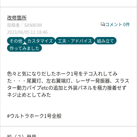
改修箇所
コメント 0件
SANBOW
2023/06/05 11:18:46
その他
カスタマイズ
工夫・アドバイス
組み立て
作ってみました
色々と気になりだしたホーク1号をテコ入れしてみ
た・・・尾翼灯、左右翼端灯、レーザー発振器、スラス
ター動力パイプetcの追加と外装パネルを極力接着せず
ネジ止めとしてみた
#ウルトラホーク1号全般
珍（？）発見