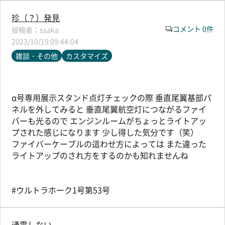
珍（？）発見
コメント 0件
ssaka
2023/10/19 09:44:04
雑談・その他
カスタマイズ
α号専用展示スタンド点灯チェックの際 垂直尾翼基部パ
ネルを外してみると 垂直尾翼航空灯につながるファイ
バーも光るので エンジンルームがちょっとライトアッ
プされた感じになります 少し得した気分です（笑）
ファイバーケーブルの這わせ方によっては また違った
ライトアップのされ方をするのかも知れませんね
#ウルトラホーク1号第53号
通電しない