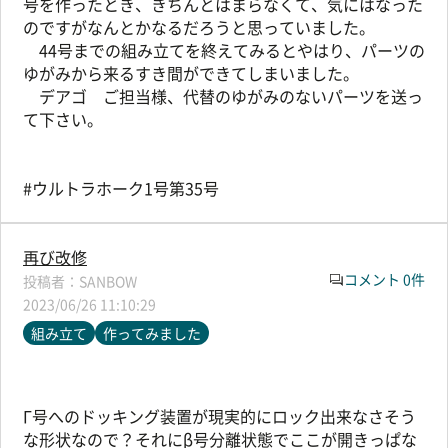
号を作ったとき、きちんとはまらなくて、気にはなった
のですがなんとかなるだろうと思っていました。
44号までの組み立てを終えてみるとやはり、パーツの
ゆがみから来るすき間ができてしまいました。
デアゴ ご担当様、代替のゆがみのないパーツを送っ
て下さい。
#ウルトラホーク1号第35号
再び改修
コメント 0件
SANBOW
2023/06/26 11:10:29
組み立て
作ってみました
Γ号へのドッキング装置が現実的にロック出来なさそう
な形状なので？それにβ号分離状態でここが開きっぱな