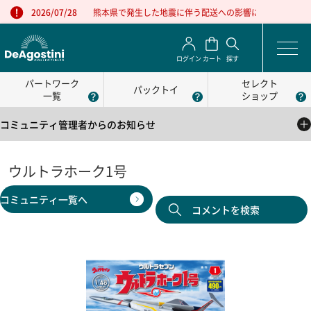
熊本県で発生した地震に伴う配送への影響について
2026/07/28
ログイン
カート
探す
パートワーク
セレクト
パックトイ
一覧
ショップ
コミュニティ管理者からのお知らせ
2025/05/01
公式コミュニティの利用方法について
ウルトラホーク1号
2025/05/01
コミュニティ一覧へ
公式コミュニティの利用規約
コメントを検索