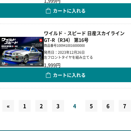
1,999円
カートに入れる
数量
ワイルド・スピード 日産スカイライン
GT-R（R34） 第16号
商品番号
1009410016000000
発売日：2023年12月26日
左フロントタイヤを組み立てる
1,999円
カートに入れる
数量
«
1
2
3
4
5
6
7