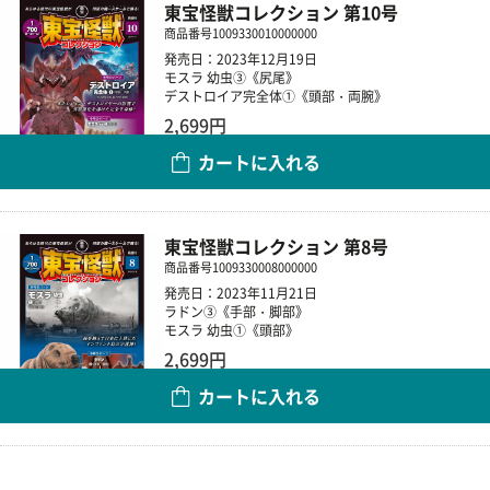
東宝怪獣コレクション 第10号
商品番号
1009330010000000
発売日：2023年12月19日
モスラ 幼虫③《尻尾》
デストロイア完全体①《頭部・両腕》
2,699円
カートに入れる
数量
東宝怪獣コレクション 第8号
商品番号
1009330008000000
発売日：2023年11月21日
ラドン③《手部・脚部》
モスラ 幼虫①《頭部》
2,699円
カートに入れる
数量