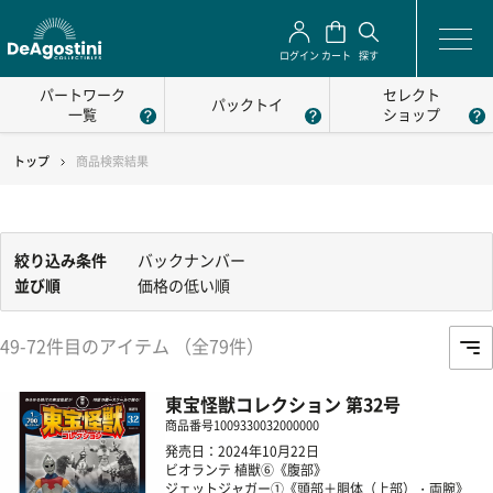
ログイン
カート
探す
パートワーク
セレクト
パックトイ
一覧
ショップ
トップ
商品検索結果
絞り込み条件
バックナンバー
並び順
価格の低い順
49-72件目のアイテム （全79件）
東宝怪獣コレクション 第32号
商品番号
1009330032000000
発売日：2024年10月22日
ビオランテ 植獣⑥《腹部》
ジェットジャガー①《頭部＋胴体（上部）・両腕》