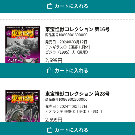
カートに入れる
数量
東宝怪獣コレクション 第16号
商品番号
1009330016000000
発売日：2024年03月12日
アンギラス①《頭部＋胴体》
ゴジラ（1995）④《尻尾》
2,699円
カートに入れる
数量
東宝怪獣コレクション 第28号
商品番号
1009330028000000
発売日：2024年08月27日
ビオランテ 植獣②《胴体（上部）》
2,699円
カートに入れる
数量