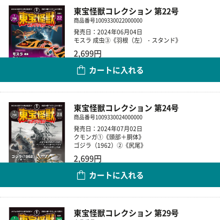
東宝怪獣コレクション 第22号
商品番号
1009330022000000
発売日：2024年06月04日
モスラ 成虫③《羽根（左）・スタンド》
2,699円
カートに入れる
数量
東宝怪獣コレクション 第24号
商品番号
1009330024000000
発売日：2024年07月02日
クモンガ①《頭部＋胴体》
ゴジラ（1962）②《尻尾》
2,699円
カートに入れる
数量
東宝怪獣コレクション 第29号