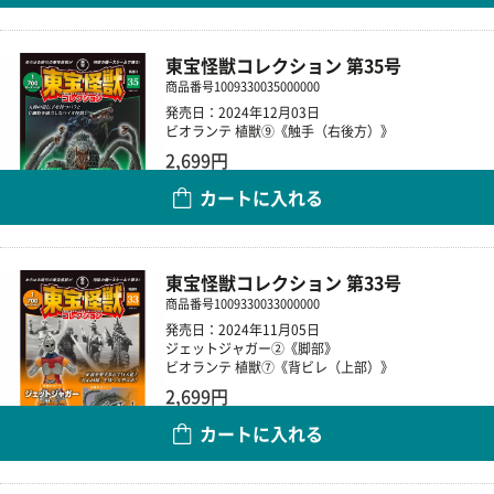
東宝怪獣コレクション 第35号
商品番号
1009330035000000
発売日：2024年12月03日
ビオランテ 植獣⑨《触手（右後方）》
2,699円
カートに入れる
数量
東宝怪獣コレクション 第33号
商品番号
1009330033000000
発売日：2024年11月05日
ジェットジャガー②《脚部》
ビオランテ 植獣⑦《背ビレ（上部）》
2,699円
カートに入れる
数量