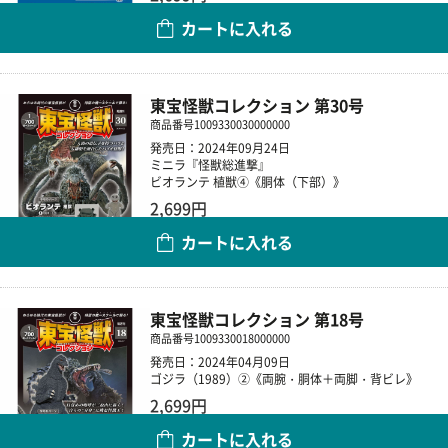
カートに入れる
数量
東宝怪獣コレクション 第30号
商品番号
1009330030000000
発売日：2024年09月24日
ミニラ『怪獣総進撃』
ビオランテ 植獣④《胴体（下部）》
2,699円
カートに入れる
数量
東宝怪獣コレクション 第18号
商品番号
1009330018000000
発売日：2024年04月09日
ゴジラ（1989）②《両腕・胴体＋両脚・背ビレ》
2,699円
カートに入れる
数量