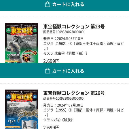
カートに入れる
数量
東宝怪獣コレクション 第23号
商品番号
1009330023000000
発売日：2024年06月18日
ゴジラ（1962）①《頭部＋胴体＋両脚・両腕・背ビ
レ》
モスラ 成虫④《羽根（右）》
2,699円
カートに入れる
数量
東宝怪獣コレクション 第26号
商品番号
1009330026000000
発売日：2024年07月30日
ゴジラ（1955）①《頭部＋胴体＋両脚・両腕・背ビ
レ》
クモンガ③《触肢》
2,699円