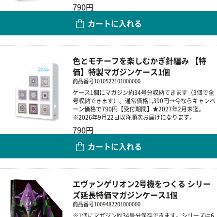
790円
カートに入れる
数量
色とモチーフを楽しむかぎ針編み 【特
価】特製マガジンケース1個
商品番号
1010522101000000
ケース1個にマガジン約34号分収納できます（3個で全
号収納できます）。通常価格1,390円→今ならキャンペ
ーン価格で790円【受付期間】★2027年2月末迄。
※2026年9月22日以降順次お届けになります。
790円
カートに入れる
数量
エヴァンゲリオン2号機をつくる シリー
ズ延長特価マガジンケース1個
商品番号
1009482201000000
※1個にマガジン約34号分保存できます。シリーズは6