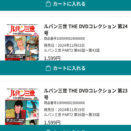
カートに入れる
数量
ルパン三世 THE DVDコレクション 第24
号
商品番号
1009490024000000
発売日：2024年12月03日
ルパン三世 PART2 第40話～第43話
1,599円
カートに入れる
数量
ルパン三世 THE DVDコレクション 第23
号
商品番号
1009490023000000
発売日：2024年11月19日
ルパン三世 PART2 第36話～第39話
1,599円