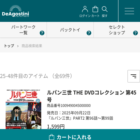
ログイン
カート
探す
パートワーク
セレクト
パックトイ
一覧
ショップ
トップ
商品検索結果
25-48件目のアイテム （全69件）
ルパン三世 THE DVDコレクション 第45
号
商品番号
1009490045000000
発売日：2025年09月22日
『ルパン三世』PART2 第96話～第99話
1,599円
カートに入れる
数量