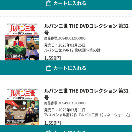
カートに入れる
数量
ルパン三世 THE DVDコレクション 第32
号
商品番号
1009490032000000
発売日：2025年03月25日
ルパン三世 PART2 第60話～第63話
1,599円
カートに入れる
数量
ルパン三世 THE DVDコレクション 第31
号
商品番号
1009490031000000
発売日：2025年03月11日
TVスペシャル第12作『ルパン三世 1$マネーウォーズ』
1,599円