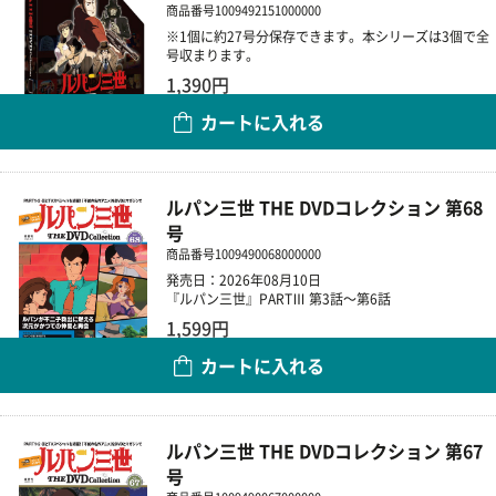
商品番号
1009492151000000
※1個に約27号分保存できます。本シリーズは3個で全
号収まります。
1,390円
カートに入れる
数量
ルパン三世 THE DVDコレクション 第68
号
商品番号
1009490068000000
発売日：2026年08月10日
『ルパン三世』PARTⅢ 第3話～第6話
1,599円
カートに入れる
数量
ルパン三世 THE DVDコレクション 第67
号