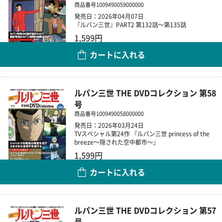
商品番号
1009490059000000
発売日：2026年04月07日
『ルパン三世』PART2 第132話～第135話
1,599円
カートに入れる
数量
ルパン三世 THE DVDコレクション 第58
号
商品番号
1009490058000000
発売日：2026年03月24日
TVスペシャル第24作 『ルパン三世 princess of the
breeze～隠された空中都市～』
1,599円
カートに入れる
数量
ルパン三世 THE DVDコレクション 第57
号