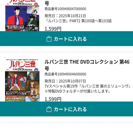
号
商品番号
1009490047000000
発売日：2025年10月21日
『ルパン三世』PART2 第100話～第103話
1,599円
カートに入れる
数量
ルパン三世 THE DVDコレクション 第46
号
商品番号
1009490046000000
発売日：2025年10月07日
TVスペシャル第19作『ルパン三世 霧のエリューシヴ』
※特製DVDフォルダーが付属いたします。
1,599円
カートに入れる
数量