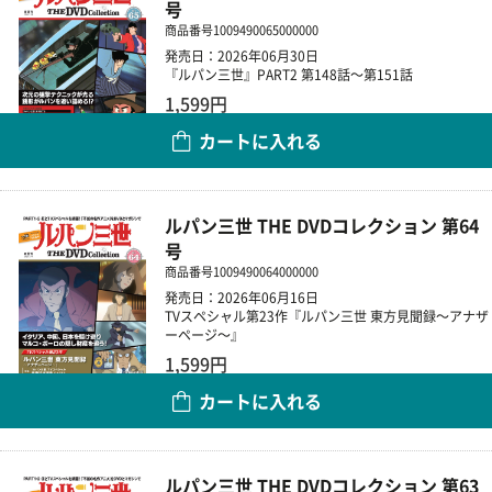
号
商品番号
1009490065000000
発売日：2026年06月30日
『ルパン三世』PART2 第148話～第151話
1,599円
カートに入れる
数量
ルパン三世 THE DVDコレクション 第64
号
商品番号
1009490064000000
発売日：2026年06月16日
TVスペシャル第23作『ルパン三世 東方見聞録～アナザ
ーページ～』
1,599円
カートに入れる
数量
ルパン三世 THE DVDコレクション 第63