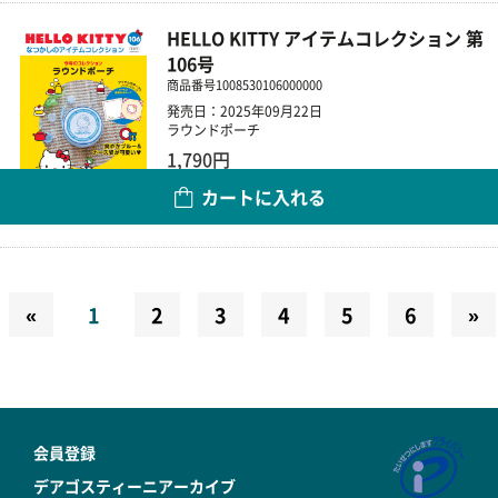
HELLO KITTY アイテムコレクション 第
106号
商品番号
1008530106000000
発売日：2025年09月22日
ラウンドポーチ
1,790円
カートに入れる
数量
«
1
2
3
4
5
6
»
会員登録
デアゴスティーニアーカイブ