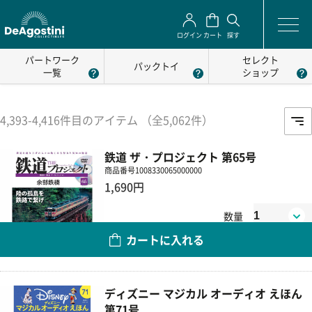
ログイン
カート
探す
パートワーク
セレクト
パックトイ
一覧
ショップ
4,393-4,416件目のアイテム （全5,062件）
鉄道 ザ・プロジェクト 第65号
商品番号
1008330065000000
1,690円
数量
カートに入れる
ディズニー マジカル オーディオ えほん
第71号