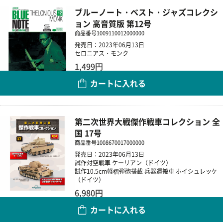
ブルーノート・ベスト・ジャズコレクシ
ョン 高音質版 第12号
商品番号
1009110012000000
発売日：2023年06月13日
セロニアス・モンク
1,499円
カートに入れる
数量
第二次世界大戦傑作戦車コレクション 全
国 17号
商品番号
1008670017000000
発売日：2023年06月13日
試作対空戦車 ケーリアン（ドイツ）
試作10.5cm軽榴弾砲搭載 兵器運搬車 ホイシュレッケ
（ドイツ）
6,980円
カートに入れる
数量