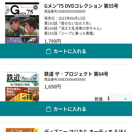
Gメン’75 DVDコレクション 第55号
商品番号
1008450055000000
発売日：2023年06月13日
第163話「首のない女の人形」
第164話「消えた乳母車の赤ちゃん」
第165話「ジープに乗った悪魔」
1,799円
カートに入れる
数量
鉄道 ザ・プロジェクト 第64号
商品番号
1008330064000000
1,690円
数量
カートに入れる
ディズニー マジカル オーディオ えほん