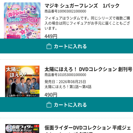
マジキ シュガーフレンズ 1パック
商品番号
1009030021000000
フィギュアはランダムです。同じシリーズで複数ご購
入の場合は同じフィギュアがお手元に届くこともござ
います。
449円
カートに入れる
数量
太陽にほえろ！ DVDコレクション 創刊号
商品番号
1010530001000000
発売日：2026年08月25日
太陽にほえろ！第1話～第4話
490円
カートに入れる
数量
仮面ライダーDVDコレクション 平成ジェ