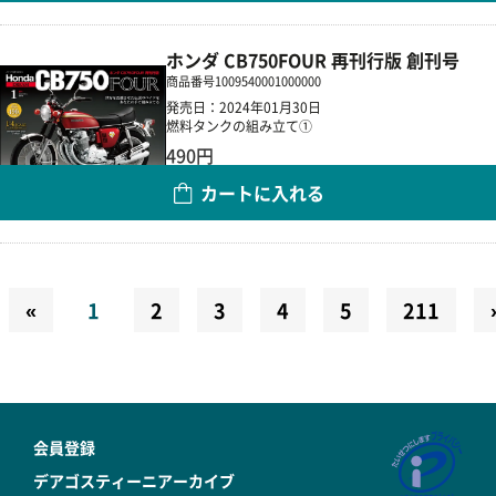
ホンダ CB750FOUR 再刊行版 創刊号
商品番号
1009540001000000
発売日：2024年01月30日
燃料タンクの組み立て①
490円
カートに入れる
数量
«
1
2
3
4
5
211
会員登録
デアゴスティーニアーカイブ