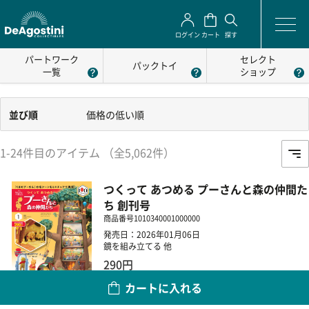
ログイン
カート
探す
パートワーク
セレクト
パックトイ
一覧
ショップ
並び順
価格の低い順
1-24件目のアイテム （全5,062件）
つくって あつめる プーさんと森の仲間た
ち 創刊号
商品番号
1010340001000000
発売日：2026年01月06日
鏡を組み立てる 他
290円
カートに入れる
数量