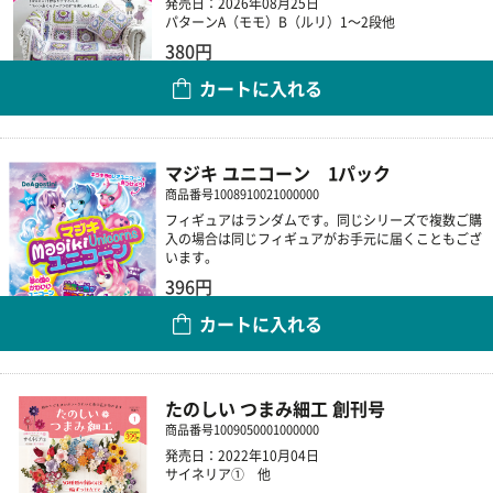
発売日：2026年08月25日
パターンA（モモ）B（ルリ）1～2段他
380円
カートに入れる
数量
マジキ ユニコーン 1パック
商品番号
1008910021000000
フィギュアはランダムです。同じシリーズで複数ご購
入の場合は同じフィギュアがお手元に届くこともござ
います。
396円
カートに入れる
数量
たのしい つまみ細工 創刊号
商品番号
1009050001000000
発売日：2022年10月04日
サイネリア① 他