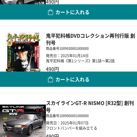
490円
カートに入れる
数量
鬼平犯科帳DVDコレクション再刊行版 創
刊号
商品番号
1009930001000000
発売日：2025年01月14日
鬼平犯科帳《第1シリーズ》第1話～第2話
490円
カートに入れる
数量
スカイラインGT-R NISMO [R32型] 創刊
号
商品番号
1009900001000000
発売日：2025年01月07日
フロントバンパーを組み立てる
490円