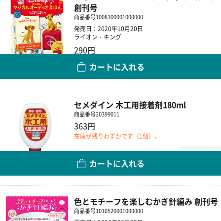
創刊号
商品番号
1008300001000000
発売日：2020年10月20日
ライオン・キング
290円
カートに入れる
数量
セメダイン 木工用接着剤180ml
商品番号
20399011
363円
在庫が残りわずかです（1個）。
数量
カートに入れる
色とモチーフを楽しむかぎ針編み 創刊号
商品番号
1010520001000000