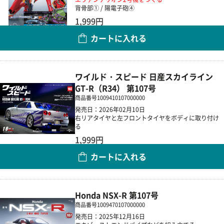
背骨部① / 陽電子砲④
1,999円
カートに入れる
数量
ワイルド・スピード 日産スカイライン
GT-R（R34） 第107号
商品番号
1009410107000000
発売日：2026年02月10日
右リアタイヤと左フロントタイヤをボディに取り付け
る
1,999円
カートに入れる
数量
Honda NSX-R 第107号
商品番号
1009470107000000
発売日：2025年12月16日