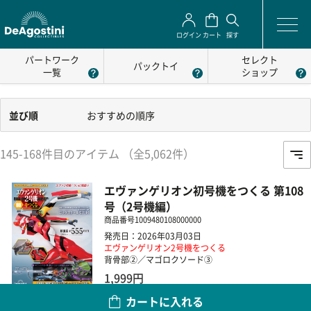
ログイン
カート
探す
パートワーク
セレクト
パックトイ
一覧
ショップ
並び順
おすすめの順序
145-168件目のアイテム （全5,062件）
エヴァンゲリオン初号機をつくる 第108
号（2号機編）
商品番号
1009480108000000
発売日：2026年03月03日
エヴァンゲリオン2号機をつくる
背骨部②／マゴロクソード③
1,999円
カートに入れる
数量