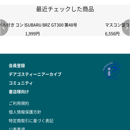
最近チェックした商品
付き コントローラー＆ポイント切り替えスイッチRC-02/C002 /A06
SUBARU BRZ GT300 第48号
マスコン型コン
1,999円
6,556円
会員登録
デアゴスティーニアーカイブ
コミュニティ
書店様向け
ご利用規約
個人情報保護方針
特定商取引に基づく表記
公表事項