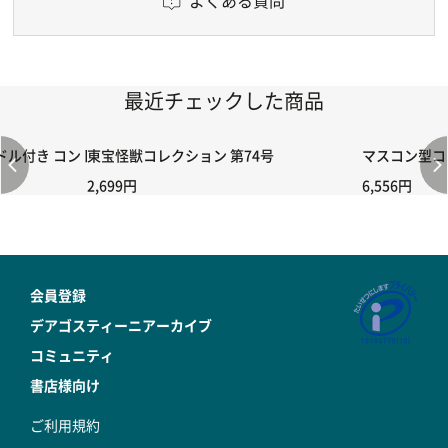
最近チェックした商品
付き コントローラー＆ポイント切り替えスイッチRC-02/C002 /A06
東宝怪獣コレクション 第74号
マスコン型コン
2,699円
6,556円
会員登録
デアゴスティーニアーカイブ
コミュニティ
書店様向け
ご利用規約