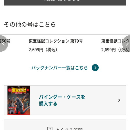
その他の号はこちら
50号
東宝怪獣コレクション 第79号
東宝怪獣コレク
2,699円（税込）
2,699円（税込
バックナンバー一覧はこちら
バインダー・ケースを
購入する
よくある質問