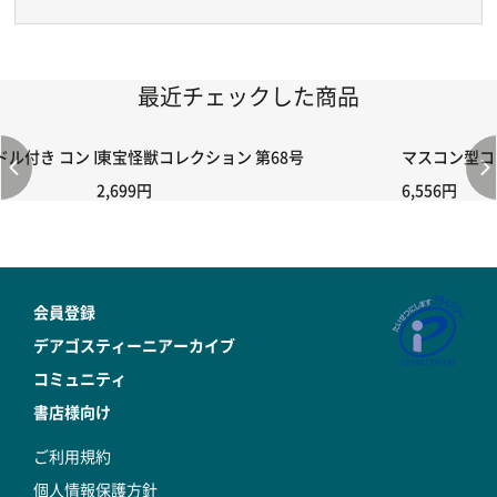
最近チェックした商品
付き コントローラー＆ポイント切り替えスイッチRC-02/C002 /A06
東宝怪獣コレクション 第68号
マスコン型コン
2,699円
6,556円
会員登録
デアゴスティーニアーカイブ
コミュニティ
書店様向け
ご利用規約
個人情報保護方針