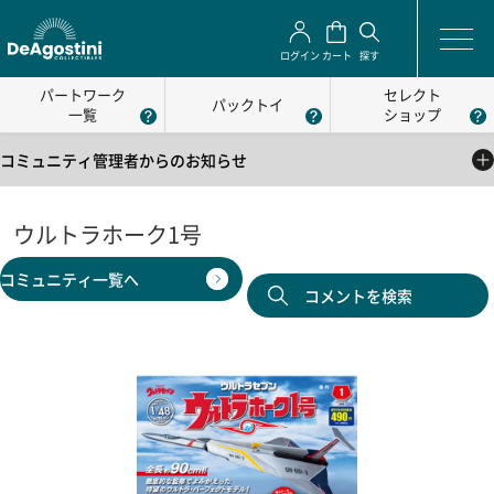
ログイン
カート
探す
パートワーク
セレクト
パックトイ
一覧
ショップ
コミュニティ管理者からのお知らせ
2025/05/01
公式コミュニティの利用方法について
ウルトラホーク1号
2025/05/01
コミュニティ一覧へ
公式コミュニティの利用規約
コメントを検索