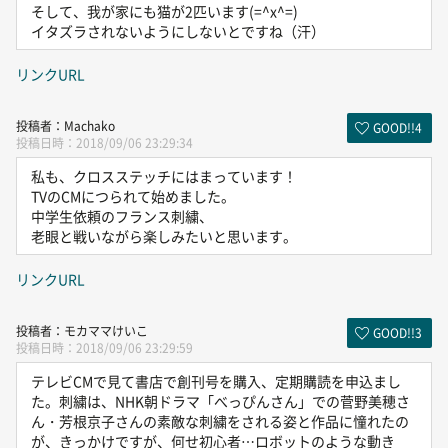
そして、我が家にも猫が2匹います(=^x^=)
イタズラされないようにしないとですね（汗）
リンクURL
Machako
GOOD!!
4
2018/09/06 23:29:34
私も、クロスステッチにはまっています！
TVのCMにつられて始めました。
中学生依頼のフランス刺繍、
老眼と戦いながら楽しみたいと思います。
リンクURL
モカママけいこ
GOOD!!
3
2018/09/06 23:29:59
テレビCMで見て書店で創刊号を購入、定期購読を申込まし
た。刺繍は、NHK朝ドラマ「べっぴんさん」での菅野美穂さ
ん・芳根京子さんの素敵な刺繍をされる姿と作品に憧れたの
が、きっかけですが、何せ初心者…ロボットのような動き