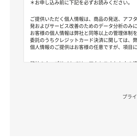
＊お申し込み前に下記を必ずお読みください。
ご提供いただく個人情報は、商品の発送、アフ
発およびサービス改善のためのデータ分析のみ
お客様の個人情報は弊社と同等以上の管理体制
委託のうちクレジットカード決済に関しては、
個人情報のご提供はお客様の任意ですが、項目
弊社のウェブサイトでは、アクセスされた方の情
アクセスログは通常は個人を特定できる情報を
これらのアクセスログはウェブサイトの保守管
なお、あらかじめお客様が個人情報を弊社に登
報とあわせて記録されることがございますが、
プライ
また弊社ではオンライン広告の配信・広告の効
そのために情報をハッシュ化（元に戻せない不
弊社がハッシュ値を送信する広告配信事業者等