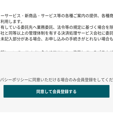
ターサービス・新商品・サービス等の各種ご案内の提供、各種
に利用します。
を有している委託先へ業務委託、法令等の規定に基づく場合を
弊社と同等以上の管理体制を有する決済処理サービス会社に委
に未記入部分がある場合、お申し込みの手続きがとれない場合
報について、ドメイン名やIPアドレス、使用しているブラウ
含むものではありません。
理や利用状況に関する統計分析のために活用されますが、それ
録のうえご利用いただいているサービスについては、お客様の
弊社はこれらを個人情報の一部として前述の利用目的の範囲内
バシーポリシーに同意いただける場合のみ会員登録をしてくだ
果測定のために弊社が保有するお客様の個人情報を利用するこ
同意して会員登録する
可逆的な暗号化技術）し、個人情報として識別できない形式で
には、以下の事業者が含まれます。各広告配信事業者等の個人