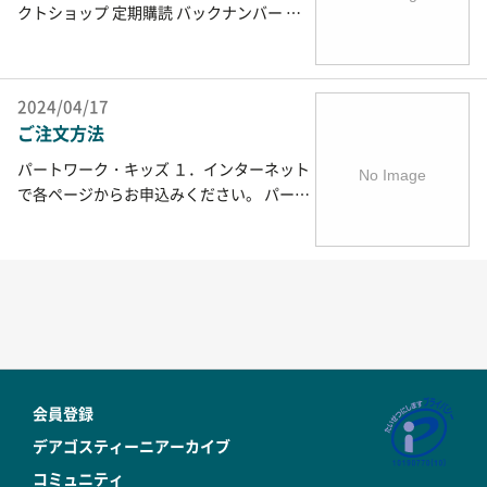
商品には、個別に送料が設定されている場
クトショップ 定期購読 バックナンバー ケ
電話かFAXでご連絡ください。 電話 ： 057
合がございます。詳しくは、各商品の商品
ース・パーツ クレジットカード 〇 〇 〇 〇
0-066-661（ナビダイヤル） （受付時間：
説明をご確認ください。 ご注意ください パ
振込用紙 〇 × × × 代金引換 × 〇 〇 〇 デ
…
ートワーク、キッズ、セレクトショップの
ビットカード 〇 〇 〇 〇 クレジットカード
送料は、各カテゴリごとに計算されます。
2024/04/17
月々の自動引落とし払いは、JCB、VISA、
また1回のご注文で配送が分かれる場合、各
ご注文方法
MASTER、DC、AMERICAN EXPRESS、UF
配送毎に送料が計算されます。 …
J、NICOS、Diners Club、RakutenCardが
パートワーク・キッズ １．インターネット
ご利用いただけます。 各クレジットカード
で各ページからお申込みください。 パート
会員規約に基づき、お客様の口座より代金
ワーク バックナンバー・バインダー・パー
の自動引き落としをさせていただきます。
ツ キッズ ２．お客様受注センターに電話ま
購入者氏名とカード名義人が異なる場合、
たはファックスで 【電話】0570-066-661
弊社より確認…
（ナビダイヤル）（受付時間：10:00～16:0
0 日曜・祝日・年末年始を除く） 【FAX】
03-5212-9890 ３．定期購読申込み用紙を
郵送 「定期購読のお知らせ」がお手元にな
い場合は、お客様受注センターまでご連絡
会員登録
ください。 セレクトショップ １．インター
ネットで各ページからお申込みください。
デアゴスティーニアーカイブ
セレクトショップ ２．お客様受注センター
コミュニティ