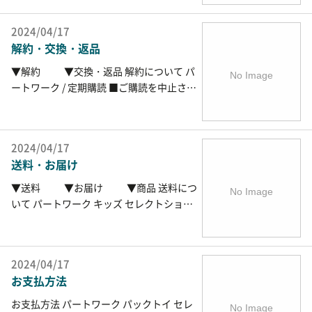
と、DeAgostiniのWEBサイトでのショッピ
ングをより便利に行える会員機能がご利用
2024/04/17
いただけます。会員機能について詳しくは
解約・交換・返品
マイページの機能について をご覧くださ
い。 ※現在定期購読中の商品のお届け先の
▼解約 ▼交換・返品 解約について パ
ご変更は、こちらをご覧ください。 →定期
ートワーク / 定期購読 ■ご購読を中止され
購読中のお申込み状況 （お引っ越し予定日
る時は、WEBのマイページからお手続きい
まで10日以内の場合、会員情報で住所を変
ただくか、お電話かFAXでお客様受注セン
更しても、商品が出荷されてしまう場合が
ターへご一報ください。 お引っ越し、ご解
ございます。） 会員情報登録 次回からのご
2024/04/17
約の手続きには、12日前後かかります。 住
注文が簡単に！ 会員情報登録することで、
送料・お届け
所変更・ご解約のお知らせをいただきまし
次回からのお買い物時にお名前やご住所を
ても、すでに商品の発送手配が完了してい
▼送料 ▼お届け ▼商品 送料につ
入力しなくてもご注文いただけます。ま
る場合、ご要望の号数から承れない場合が
いて パートワーク キッズ セレクトショッ
た、注文履歴や配送履歴も閲覧できます。
ございます。 発送手配が完了している商品
プ 定期購読 バックナンバー バインダー・
各種情報のご提供 …
につきましては、ご請求の取り消しはでき
パーツ 合計5,500円未満 無料 550円 550円
かねますので、予めご了承ください。 定期
550円 合計5,500円以上 無料 無料 合計10,0
購読は毎月自動更新となっております。購
2024/04/17
00円以上 無料 ※定期申込と同時購入で「バ
読を中止する時、その他ご不明な点がある
お支払方法
ックナンバー・バインダー・パーツ・プレ
際は、WEBのマイページよりお問い合わせ
ミアムオファー」商品が送料無料 ※一部の
お支払方法 パートワーク パックトイ セレ
いただくか、下記お客様受注センターにお