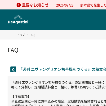
重要なお知らせ
2026/07/28
熊本県で発生し
トップ
FAQ
FAQ
『週刊 エヴァンゲリオン初号機をつくる』の積立
『週刊 エヴァンゲリオン初号機をつくる』の定期購読と一緒に『
格にて分割し、定期購読料金と一緒に、毎号+350円にてご請求
【注意事項】
※直送定期と一緒にお申込みの場合、定期購読を解約されると
※解約後は『A.T.フィールド&専用スタンドセット』を再度