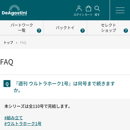
ログイン
カート
探す
パートワーク
セレクト
パックトイ
一覧
ショップ
トップ
FAQ
FAQ
『週刊 ウルトラホーク1号』は何号まで続きます
か。
本シリーズは全110号で完結します。
#組み立て
#ウルトラホーク1号